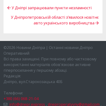
У Дніпрі запрацювали пункти незламності
У Дніпропетровській області з’явилося новітнє
авто українського виробництва
©2026 Новини Дніпра | Останні новини Дніпро
Оперативний
Всі права захищені. При повному або частковому
використанні матеріалів обов'язкове активне
гіперпосилання у першому абзаці.
Редакція:
Дніпро, вул.Старокозацька 40Б
Телефони:
+380 (66) 068-21-04
info@dnepr.express
,
dneproperatyvny@gmail.com
,