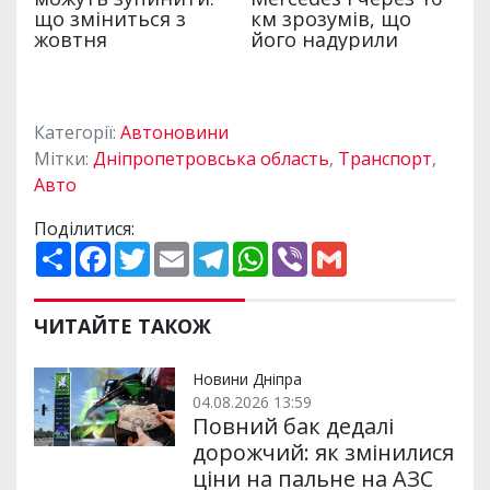
Категорії:
Автоновини
Мітки:
Дніпропетровська область
,
Транспорт
,
Авто
Поділитися:
П
F
T
E
T
W
V
G
о
a
w
m
e
h
i
m
ш
c
i
a
l
a
b
a
и
e
t
i
e
t
e
i
р
b
t
l
g
s
r
l
ЧИТАЙТЕ ТАКОЖ
и
o
e
r
A
т
o
r
a
p
и
k
m
p
Новини Дніпра
04.08.2026 13:59
Повний бак дедалі
дорожчий: як змінилися
ціни на пальне на АЗС