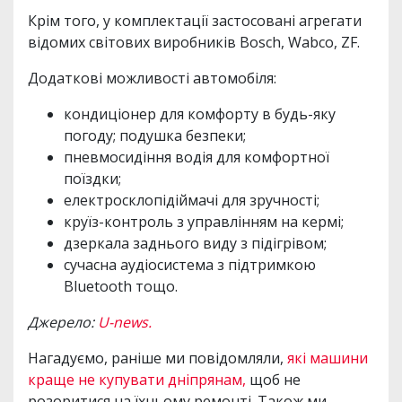
Крім того, у комплектації застосовані агрегати
відомих світових виробників Bosch, Wabco, ZF.
Додаткові можливості автомобіля:
кондиціонер для комфорту в будь-яку
погоду; подушка безпеки;
пневмосидіння водія для комфортної
поїздки;
електросклопідіймачі для зручності;
круїз-контроль з управлінням на кермі;
дзеркала заднього виду з підігрівом;
сучасна аудіосистема з підтримкою
Bluetooth тощо.
Джерело:
U-news.
Нагадуємо, раніше ми повідомляли,
які машини
краще не купувати дніпрянам,
щоб не
розоритися на їхньому ремонті. Також ми