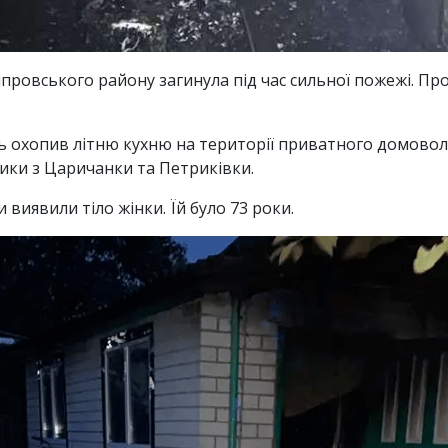
іпровського району загинула під час сильної пожежі. Пр
онь охопив літню кухню на території приватного домово
ьники з Царичанки та Петриківки.
 виявили тіло жінки. Їй було 73 роки.