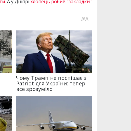
ти
. А у Дніпрі
хлопець робив "закладки"