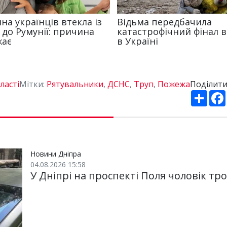
ласті
Мітки:
Рятувальники
,
ДСНС
,
Труп
,
Пожежа
Поділити
П
о
ш
и
р
и
т
и
Новини Дніпра
04.08.2026 15:58
У Дніпрі на проспекті Поля чоловік т