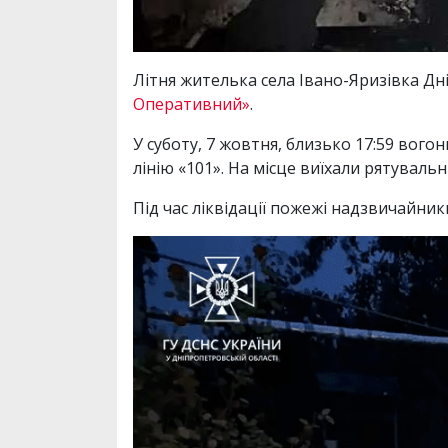
Літня жителька села Івано-Яризівка Дн
Оперативний»
.
У суботу, 7 жовтня, близько 17:59 вог
лінію «101». На місце виїхали рятувал
Під час ліквідації пожежі надзвичайники