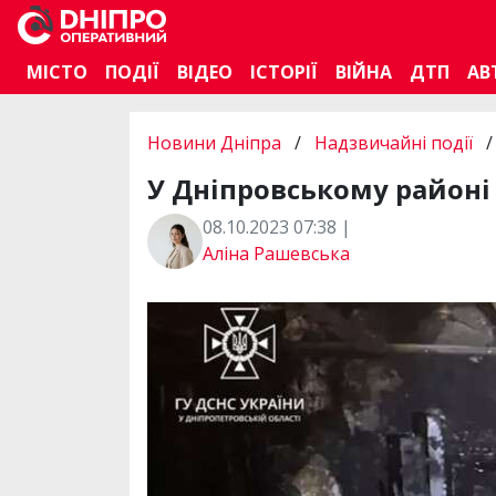
МІСТО
ПОДІЇ
ВІДЕО
ІСТОРІЇ
ВІЙНА
ДТП
АВ
Новини Дніпра
/
Надзвичайні події
/
У Дніпровському районі
08.10.2023 07:38 |
Аліна Рашевська