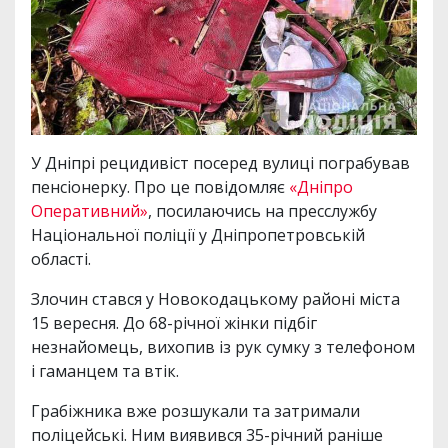
У Дніпрі рецидивіст посеред вулиці пограбував
пенсіонерку. Про це повідомляє
«Дніпро
Оперативний»
, посилаючись на пресслужбу
Національної поліції у Дніпропетровській
області.
Злочин стався у Новокодацькому районі міста
15 вересня. До 68-річної жінки підбіг
незнайомець, вихопив із рук сумку з телефоном
і гаманцем та втік.
Грабіжника вже розшукали та затримали
поліцейські. Ним виявився 35-річний раніше