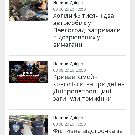
и
k
m
p
Новини Дніпра
08.08.2026 13:58
Хотіли $5 тисяч і два
автомобілі: у
Павлограді затримали
підозрюваних у
вимаганні
Новини Дніпра
03.08.2026 20:50
Криваві сімейні
конфлікти: за три дні на
Дніпропетровщині
загинули три жінки
Новини Дніпра
03.08.2026 15:59
Фіктивна відстрочка за