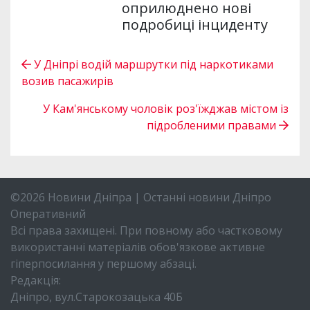
оприлюднено нові
подробиці інциденту
У Дніпрі водій маршрутки під наркотиками
возив пасажирів
У Кам'янському чоловік роз'їжджав містом із
підробленими правами
©2026 Новини Дніпра | Останні новини Дніпро
Оперативний
Всі права захищені. При повному або частковому
використанні матеріалів обов'язкове активне
гіперпосилання у першому абзаці.
Редакція:
Дніпро, вул.Старокозацька 40Б