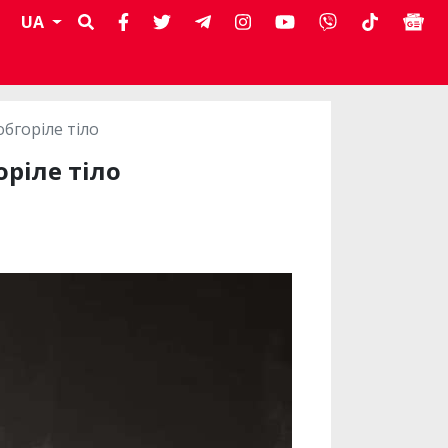
UA
бгоріле тіло
ріле тіло