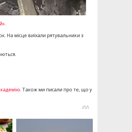
й»
.
ок. На місце виїхали рятувальники з
юються.
академію
. Також ми писали про те, що у