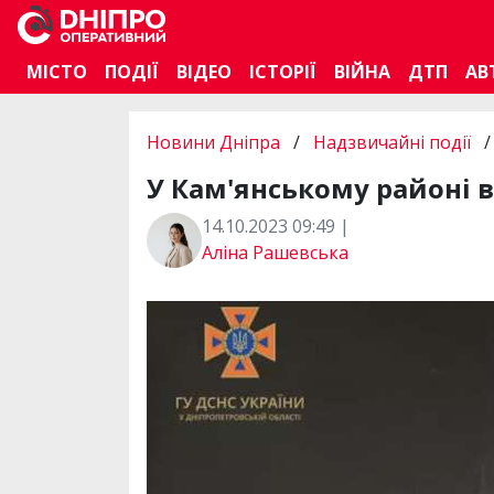
МІСТО
ПОДІЇ
ВІДЕО
ІСТОРІЇ
ВІЙНА
ДТП
АВ
Новини Дніпра
/
Надзвичайні події
/
У Кам'янському районі 
14.10.2023 09:49 |
Аліна Рашевська