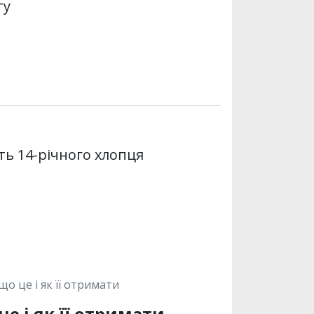
ту
ть 14-річного хлопця
о це і як її отримати
е і як її отримати