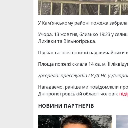
У Кам'янському районі пожежа забрала
Учора, 13 жовтня, близько 19:23 у сел
Лихівки та Вільногірська.
Під час гасіння пожежі надзвичайники 
Площа пожежі склала 14 кв. м. Її ліквіду
Джерело: пресслужба ГУ ДСНС у Дніпроп
Нагадаємо, раніше ми повідомляли про 
Дніпропетровській області чоловік
під