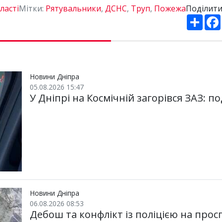
ласті
Мітки:
Рятувальники
,
ДСНС
,
Труп
,
Пожежа
Поділити
П
о
ш
и
р
и
т
и
Новини Дніпра
05.08.2026 15:47
У Дніпрі на Космічній загорівся ЗАЗ: по
Новини Дніпра
06.08.2026 08:53
Дебош та конфлікт із поліцією на просп