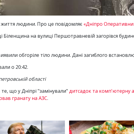
 життя людини. Про це повідомляє
«Дніпро Оперативни
ищі Біленщина на вулиці Першотравневій загорівся будин
виявили обгоріле тіло людини. Дані загиблого встановл
вали о 20:42.
етровській області
те, що у Дніпрі "замінували"
дитсадок та комп'ютерну 
ірвав гранату на АЗС
.