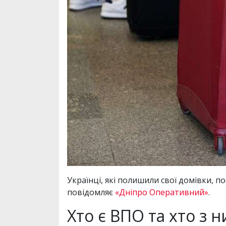
Українці, які полишили свої домівки, п
повідомляє
«Дніпро Оперативний»
.
Хто є ВПО та хто з