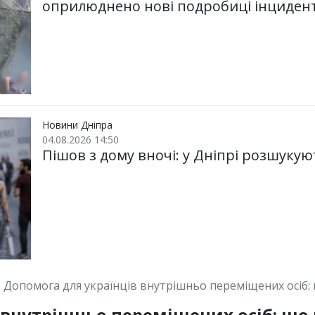
оприлюднено нові подробиці інциден
Новини Дніпра
04.08.2026 14:50
Пішов з дому вночі: у Дніпрі розшукую
Допомога для українців внутрішньо переміщених осіб: щ
внутрішньо переміщених осіб: що ц