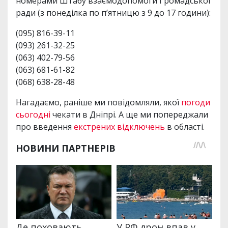
номерами Штабу взаємодопомоги Громадської
ради (з понеділка по п’ятницю з 9 до 17 години):
(095) 816-39-11
(093) 261-32-25
(063) 402-79-56
(063) 681-61-82
(068) 638-28-48
Нагадаємо, раніше ми повідомляли, якої
погоди
сьогодні
чекати в Дніпрі. А ще ми попереджали
про введення
екстрених відключень
в області.