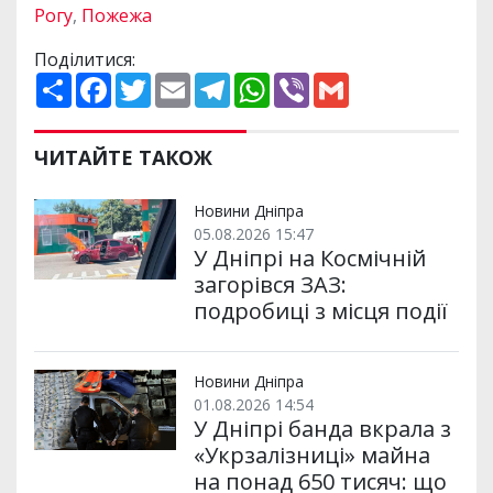
Рогу
,
Пожежа
Поділитися:
П
F
T
E
T
W
V
G
о
a
w
m
e
h
i
m
ш
c
i
a
l
a
b
a
и
e
t
i
e
t
e
i
р
b
t
l
g
s
r
l
ЧИТАЙТЕ ТАКОЖ
и
o
e
r
A
т
o
r
a
p
и
k
m
p
Новини Дніпра
05.08.2026 15:47
У Дніпрі на Космічній
загорівся ЗАЗ:
подробиці з місця події
Новини Дніпра
01.08.2026 14:54
У Дніпрі банда вкрала з
«Укрзалізниці» майна
на понад 650 тисяч: що