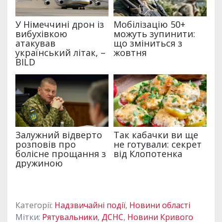
Категорії:
Надзвичайні події
,
Новини області
Мітки:
Рятувальники
,
ДСНС
,
Новини Кривого