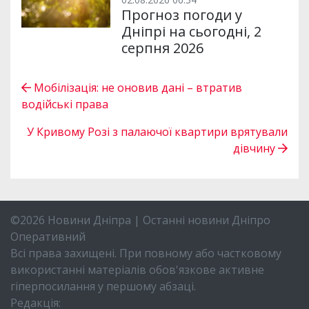
Прогноз погоди у
Дніпрі на сьогодні, 2
серпня 2026
Мобілізація: не оновив дані – втратив
водійські права
У Кривому Розі з палаючої квартири врятували
дівчину
©2026 Новини Дніпра | Останні новини Дніпро
Оперативний
Всі права захищені. При повному або частковому
використанні матеріалів обов'язкове активне
гіперпосилання у першому абзаці.
Редакція: