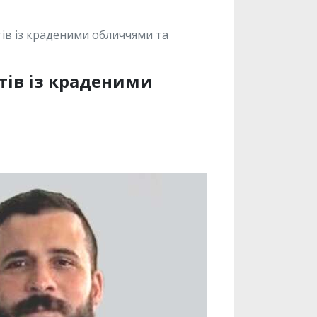
ів із краденими обличчями та
тів із краденими