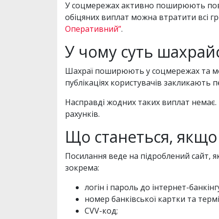
У соцмережах активно поширюють повід
обіцяних виплат можна втратити всі гро
Оперативний”
.
У чому суть шахрай
Шахраї поширюють у соцмережах та мес
публікаціях користувачів закликають п
Насправді жодних таких виплат немає. 
рахунків.
Що станеться, якщо
Посилання веде на підроблений сайт, я
зокрема:
логін і пароль до інтернет-банкінг
номер банківської картки та термін 
CVV-код;