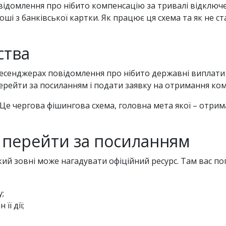
омлення про нібито компенсацію за тривалі відключен
ші з банківської картки. Як працює ця схема та як не с
ства
енджерах повідомлення про нібито державні виплати за
ерейти за посиланням і подати заявку на отримання ком
Це чергова фішингова схема, головна мета якої – отрим
 перейти за посиланням
кий зовні може нагадувати офіційний ресурс. Там вас по
у;
її дії;