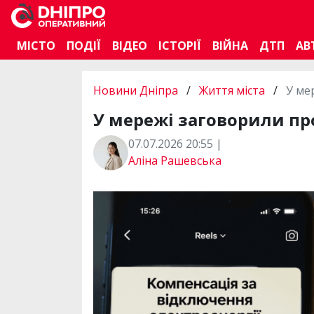
МІСТО
ПОДІЇ
ВІДЕО
ІСТОРІЇ
ВІЙНА
ДТП
АВ
Новини Дніпра
/
Життя міста
/
У ме
У мережі заговорили про
07.07.2026 20:55 |
Аліна Рашевська