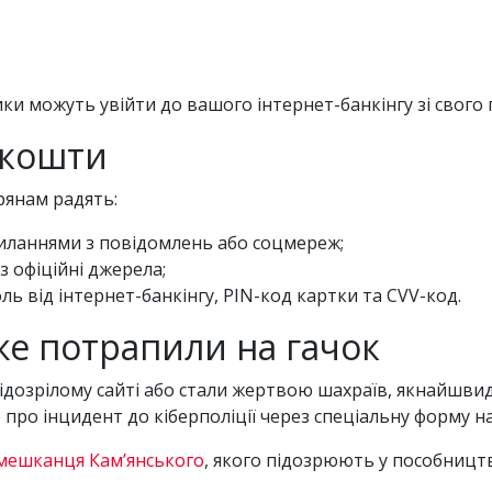
 можуть увійти до вашого інтернет-банкінгу зі свого 
 кошти
рянам радять:
силаннями з повідомлень або соцмереж;
 офіційні джерела;
ль від інтернет-банкінгу, PIN-код картки та CVV-код.
е потрапили на гачок
 підозрілому сайті або стали жертвою шахраїв, якнайшви
про інцидент до кіберполіції через спеціальну форму на
мешканця Кам’янського
, якого підозрюють у пособництв