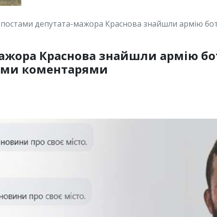
 постами депутата-мажора Краснова знайшли армію бот
ажора Краснова знайшли армію бо
ими коментарями