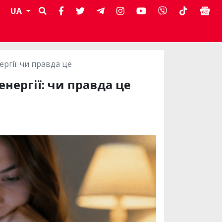
UA
ргії: чи правда це
нергії: чи правда це