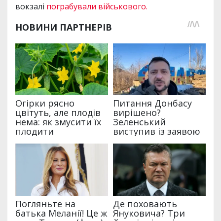
вокзалі
пограбували військового.