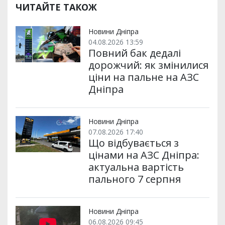
р
b
t
l
g
s
r
l
ЧИТАЙТЕ ТАКОЖ
и
o
e
r
A
т
o
r
a
p
и
k
m
p
Новини Дніпра
04.08.2026 13:59
Повний бак дедалі
дорожчий: як змінилися
ціни на пальне на АЗС
Дніпра
Новини Дніпра
07.08.2026 17:40
Що відбувається з
цінами на АЗС Дніпра:
актуальна вартість
пального 7 серпня
Новини Дніпра
06.08.2026 09:45