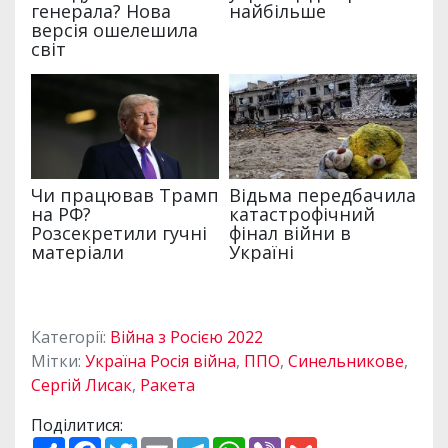
Категорії:
Війна з Росією 2022
Мітки:
Україна Росія війна
,
ППО
,
Синельникове
,
Сергій Лисак
,
Ракета
Поділитися:
П
F
T
E
T
W
V
G