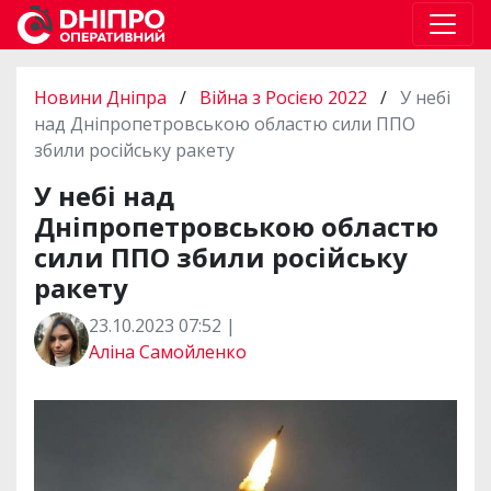
Новини Дніпра
/
Війна з Росією 2022
/
У небі
над Дніпропетровською областю сили ППО
збили російську ракету
У небі над
Дніпропетровською областю
сили ППО збили російську
ракету
23.10.2023 07:52 |
Аліна Самойленко