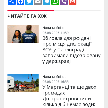
о
a
w
m
e
h
i
m
ш
c
i
a
l
a
b
a
и
e
t
i
e
t
e
i
р
b
t
l
g
s
r
l
ЧИТАЙТЕ ТАКОЖ
и
o
e
r
A
т
o
r
a
p
и
k
m
p
Новини Дніпра
06.08.2026 11:59
Збирала для рф дані
про місця дислокації
ЗСУ: у Павлограді
затримали підозрювану
у держзраді
Новини Дніпра
06.08.2026 16:55
У Марганці та ще двох
громадах
Дніпропетровщини
кілька діб немає води: