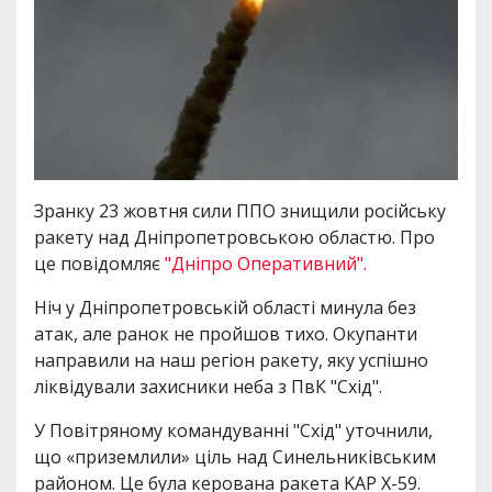
Зранку 23 жовтня сили ППО знищили російську
ракету над Дніпропетровською областю. Про
це повідомляє
"Дніпро Оперативний".
Ніч у Дніпропетровській області минула без
атак, але ранок не пройшов тихо. Окупанти
направили на наш регіон ракету, яку успішно
ліквідували захисники неба з ПвК "Схід".
У Повітряному командуванні "Схід" уточнили,
що «приземлили» ціль над Синельниківським
районом. Це була керована ракета KAP X-59.