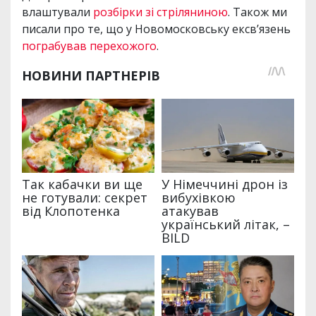
влаштували
розбірки зі стріляниною
. Також ми
писали про те, що у Новомосковську ексв’язень
пограбував перехожого
.