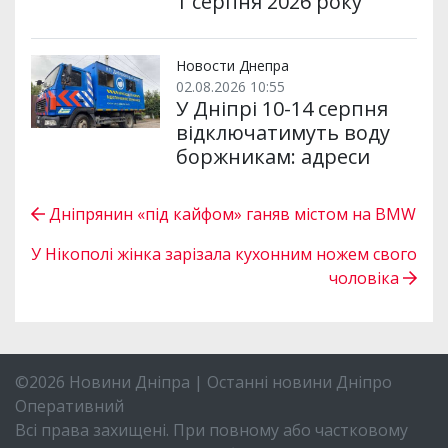
1 серпня 2026 року
Новости Днепра
02.08.2026 10:55
У Дніпрі 10-14 серпня
відключатимуть воду
боржникам: адреси
Дніпрянин «під кайфом» ганяв містом на BMW
У Нікополі жінка зарізала кухонним ножем свого
чоловіка
©2026 Новини Дніпра | Останні новини Дніпро
Оперативний
Всі права захищені. При повному або частковому