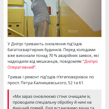
У Дніпрі тривають оновлення під’їздів
багатоквартирних будинків. Перед холодами
вже виконали понад 70 % аварійних заявок, які
надходили від мешканців, повідомляє "
Дніпро
Оперативний
".
Триває і ремонт під’їздів п’ятиповерхівок по
просп. Петра Калнишевського, 52 та 61.
«Ми зараз оновлюємо стіни: очищали їх,
проводили спеціальну обробку й нині на
фінішній прямій. Далі встановимо вікна та