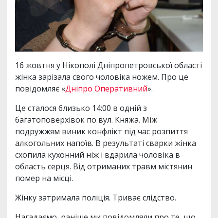
16 жовтня у Нікополі Дніпропетровської області
жінка зарізала свого чоловіка ножем. Про це
повідомляє «
Дніпро Оперативний
».
Це сталося близько 14:00 в одній з
багатоповерхівок по вул. Княжа. Між
подружжям виник конфлікт під час розпиття
алкогольних напоїв. В результаті сварки жінка
схопила кухонний ніж і вдарила чоловіка в
область серця. Від отриманих травм містянин
помер на місці.
Жінку затримала поліція. Триває слідство.
Нагадаємо, раніше ми повідомляли про те, що