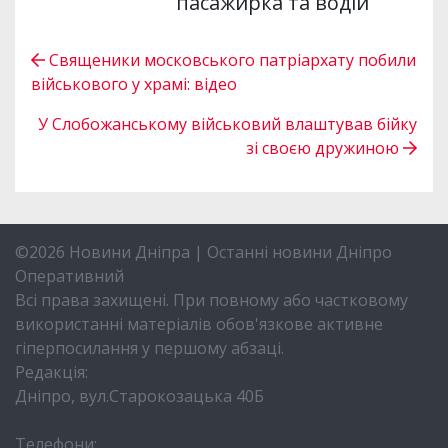
пасажирка та водій
Священики московського патріархату побили
військового у храмі: відео
У Слобожанському військовий влаштував бійку
зі своєю дружиною
©2026 Новини Дніпра | Останні новини Дніпро
Оперативний
Всі права захищені. При повному або частковому
використанні матеріалів обов'язкове активне
гіперпосилання у першому абзаці.
Редакція:
Дніпро, вул.Старокозацька 40Б
Телефони: