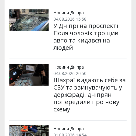
и
o
e
r
A
т
o
r
a
p
и
k
m
p
Новини Дніпра
04.08.2026 15:58
У Дніпрі на проспекті
Поля чоловік трощив
авто та кидався на
людей
Новини Дніпра
04.08.2026 20:50
Шахраї видають себе за
СБУ та звинувачують у
держзраді: дніпрян
попередили про нову
схему
Новини Дніпра
01.08.2026 14:54