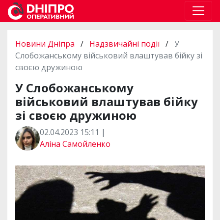
Новини Дніпра
/
Надзвичайні події
/
У
Слобожанському військовий влаштував бійку зі
своєю дружиною
У Слобожанському
військовий влаштував бійку
зі своєю дружиною
02.04.2023 15:11 |
Аліна Самойленко