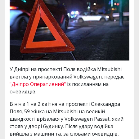
У Дніпрі на проспекті Поля водійка Mitsubishi
влетіла у припаркований Volkswagen, передає
"Дніпро Оперативний"
із посиланням на
очевидців.
В ніч з 1 на 2 квітня на проспекті Олександра
Поля, 59 жінка на Mitsubishi на великій
швидкості врізалася у Volkswagen Passat, який
стояв у дворі будинку. Після удару водійка
вийшла з машини та, за словами очевидців,