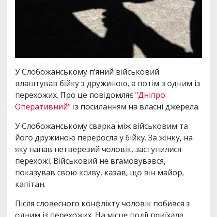
У Слобожанському п’яний військовий
влаштував бійку з дружиною, а потім з одним із
перехожих. Про це повідомляє
"Дніпро
Оперативний"
із посиланням на власні джерела.
У Слобожанському сварка між військовим та
його дружиною переросла у бійку. За жінку, на
яку напав нетверезий чоловік, заступилися
перехожі. Військовий не вгамовувався,
показував свою ксиву, казав, що він майор,
капітан.
Після словесного конфлікту чоловік побився з
одним із перехожих. На місце події приїхала