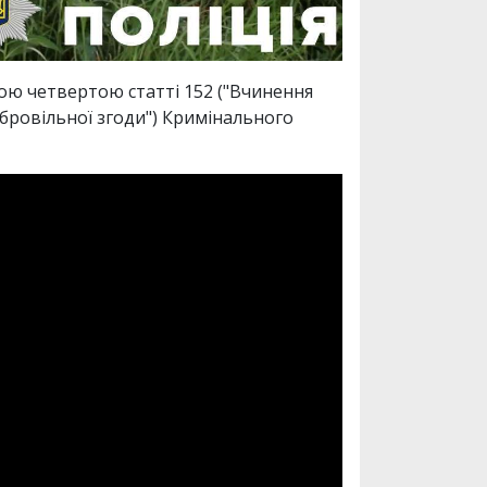
ною четвертою статті 152 ("Вчинення
обровільної згоди") Кримінального