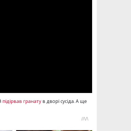
й
підірвав гранату
в дворі сусіда. А ще