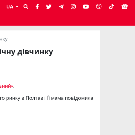
UA
инку
річну дівчинку
вний»
.
о ринку в Полтаві. Її мама повідомила
.