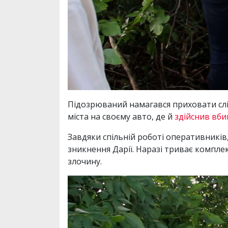
Підозрюваний намагався приховати сліди
міста на своєму авто, де й
здійснив вби
Завдяки спільній роботі оперативників,
зникнення Дарії. Наразі триває комплек
злочину.