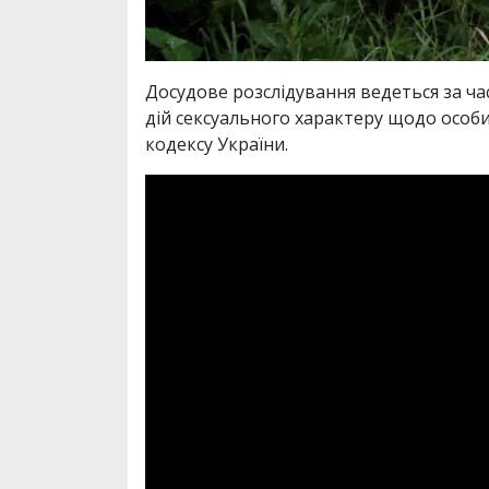
Досудове розслідування ведеться за ча
дій сексуального характеру щодо особи,
кодексу України.