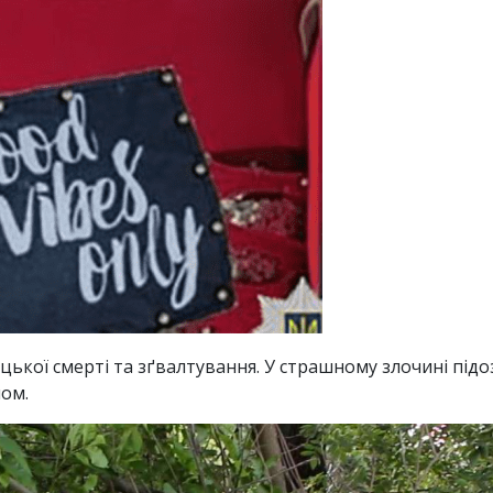
ницької смерті та зґвалтування. У страшному злочині пі
ном.