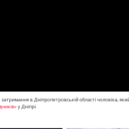
 затримання в Дніпропетровській області чоловіка, яки
дників»
у Дніпрі.