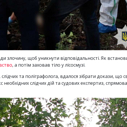
 злочину, щоб уникнути відповідальності. Як встановила
вство
, а потім заховав тіло у лісосмузі.
 слідчих та поліграфолога, вдалося зібрати докази, що 
с необхідних слідчих дій та судових експертиз, спрямов