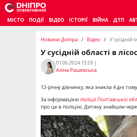
МІСТО
ПОДІЇ
ВІДЕО
ІСТОРІЇ
ВІЙНА
ДТП
АВ
Новини Дніпра
/
Відео
/
У сусідній 
У сусідній області в лі
01.06.2024 15:59 |
Аліна Рашевська
12-річну дівчинку, яка зникла 4 дні т
За інформацією
поліції Полтавської обл
про це в поліцію. Дитину знайшли через