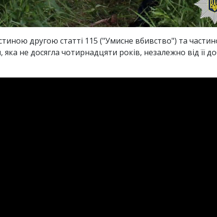
стиною другою статті 115 ("Умисне вбивство") та части
 яка не досягла чотирнадцяти років, незалежно від її д