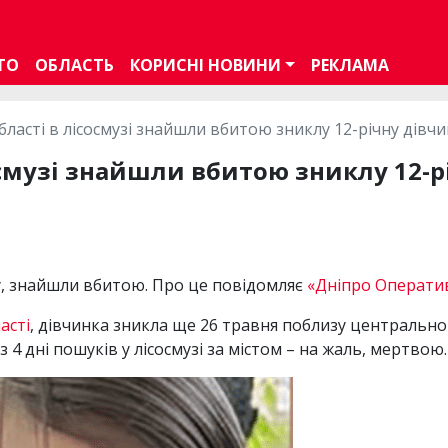
ТО
ОБЛАСТЬ
КОРИСНІ НОВИНИ
РЕКЛАМА
області в лісосмузі знайшли вбитою зниклу 12-річну дівч
сосмузі знайшли вбитою зниклу 12-
ому, знайшли вбитою. Про це повідомляє
«Дніпро Операти
асті
, дівчинка зникла ще 26 травня поблизу центральног
 4 дні пошуків у лісосмузі за містом – на жаль, мертвою