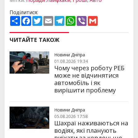
Поділитися:
П
F
T
E
T
W
V
G
о
a
w
m
e
h
i
m
ш
c
i
a
l
a
b
a
и
e
t
i
e
t
e
i
р
b
t
l
g
s
r
l
ЧИТАЙТЕ ТАКОЖ
и
o
e
r
A
т
o
r
a
p
и
k
m
p
Новини Дніпра
01.08.2026 19:34
Чому через роботу РЕБ
може не відчинятися
автомобіль і як
вирішити проблему
Новини Дніпра
05.08.2026 17:58
Шахраї наживаються на
водіях, які планують
виїхати за кордон: що