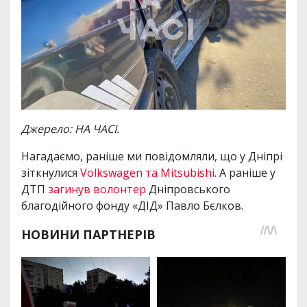
Джерело: НА ЧАСІ.
Нагадаємо, раніше ми повідомляли, що у Дніпрі
зіткнулися
Volkswagen та Mitsubishi
. А раніше у
ДТП
загинув волонтер
Дніпровського
благодійного фонду «ДІД» Павло Бєлков.