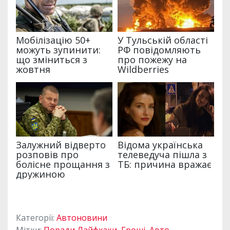
Категорії:
Автоновини
Мітки:
Поради Лайфхаки
,
Гроші
,
Авто