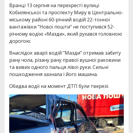
Вранці 13 серпня на перехресті вулиці
Кобилянської та проспекту Миру в Центрально-
міському районі 60-річний водій 22-тонної
вантажівки "Нової пошти" не поступився 52-
річному водію «Мазди», який рухався головною
дорогою.
Внаслідок аварії водій "Мазди" отримав забиту
рану чола, різану рану правої вушної раковини
та вивих одного пальця лівої руки. Сильні
пошкодження зазнала і його машина.
Обидва водії на момент ДТП були тверезі.