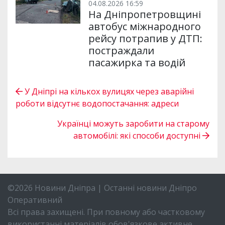
04.08.2026 16:59
На Дніпропетровщині
автобус міжнародного
рейсу потрапив у ДТП:
постраждали
пасажирка та водій
У Дніпрі на кількох вулицях через аварійні
роботи відсутнє водопостачання: адреси
Українці можуть заробити на старому
автомобілі: які способи доступні
©2026 Новини Дніпра | Останні новини Дніпро
Оперативний
Всі права захищені. При повному або частковому
використанні матеріалів обов'язкове активне