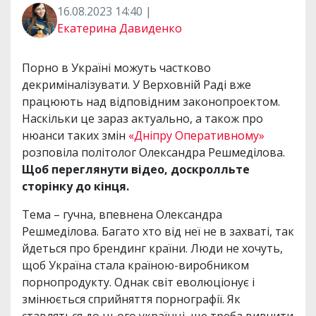
16.08.2023 14:40 |
Екатерина Давиденко
Порно в Україні можуть частково
декриміналізувати. У Верховній Раді вже
працюють над відповідним законопроектом.
Наскільки це зараз актуально, а також про
нюанси таких змін
«Дніпру Оперативному»
розповіла політолог Олександра Решмеділова.
Щоб переглянути відео, доскролльте
сторінку до кінця.
Тема – гучна, впевнена Олександра
Решмеділова. Багато хто від неї не в захваті, так
йдеться про брендинг країни. Люди не хочуть,
щоб Україна стала країною-виробником
порнопродукту. Однак світ еволюціонує і
змінюється сприйняття порнографії. Як
ставляться до цього українці, ще треба вивчити