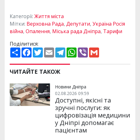
Категорії:
Життя міста
Мітки:
Верховна Рада
,
Депутати
,
Україна Росія
війна
,
Опалення
,
Міська рада Дніпра
,
Тарифи
Поділитися:
П
F
T
E
T
W
V
G
о
a
w
m
e
h
i
m
ш
c
i
a
l
a
b
a
и
e
t
i
e
t
e
i
р
b
t
l
g
s
r
l
ЧИТАЙТЕ ТАКОЖ
и
o
e
r
A
т
o
r
a
p
и
k
m
p
Новини Дніпра
02.08.2026 09:59
Доступні, якісні та
зручні послуги: як
цифровізація медицини
у Дніпрі допомагає
пацієнтам