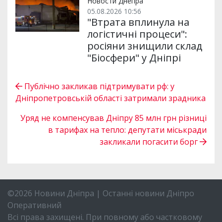
Новости Днепра
05.08.2026 10:56
"Втрата вплинула на
логістичні процеси":
росіяни знищили склад
"Біосфери" у Дніпрі
Публічно закликав підтримувати рф: у
Дніпропетровській області затримали зрадника
Уряд не компенсував Дніпру 85 млн грн різниці
в тарифах на тепло: депутати міськради
закликали погасити борг
©2026 Новини Дніпра | Останні новини Дніпро
Оперативний
Всі права захищені. При повному або частковому