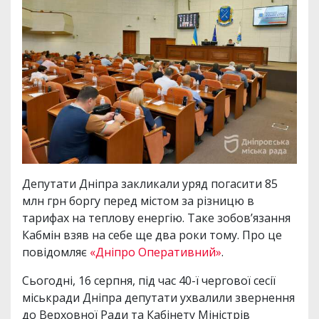
Депутати Дніпра закликали уряд погасити 85
млн грн боргу перед містом за різницю в
тарифах на теплову енергію. Таке зобов’язання
Кабмін взяв на себе ще два роки тому. Про це
повідомляє
«Дніпро Оперативний»
.
Сьогодні, 16 серпня, під час 40-ї чергової сесії
міськради Дніпра депутати ухвалили звернення
до Верховної Ради та Кабінету Міністрів