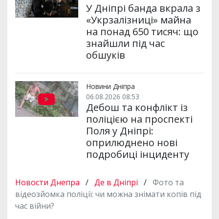
У Дніпрі банда вкрала з
«Укрзалізниці» майна
на понад 650 тисяч: що
знайшли під час
обшуків
Новини Дніпра
06.08.2026 08:53
Дебош та конфлікт із
поліцією на проспекті
Поля у Дніпрі:
оприлюднено нові
подробиці інциденту
Новости Днепра
/
Де в Дніпрі
/
Фото та
відеозйомка поліції: чи можна знімати копів під
час війни?