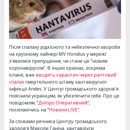
Після спалаху рідкісного та небезпечної хвороби
на круїзному лайнері MV Hondius у мережі
з'явилися припущення, чи стане це "новим
коронавірусом". В інших країнах, зокрема
Іспанії, вже
вводять карантин через раптовий
спалах
смертельного штаму хантавірусної
інфекції Andes. У Центрі громадського здоров'я
пояснили українцям, як убезпечити себе. Про це
повідомляє "
Дніпро Оперативний
",
посилаючись на "
Новини.LIVE
".
За словами речника Центру громадського
здоров’я Миколи Ганіча, хантавіруси