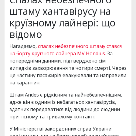
штаму хантавірусу на
круїзному лайнері: що
відомо
Нагадаємо,
спалах небезпечного штаму стався
на борту круїзного лайнера MV Hondius
. За
попередніми даними, підтверджено сім
випадків захворювання та чотири смерті. Через
це частину пасажирів евакуювали та направили
на карантин.
Штам Andes є рідкісним та найнебезпечнішим,
адже він є одним із небагатьох хантавірусів,
здатних передаватися від людини до людини
при тісному та тривалому контакті.
У Міністерстві закордонних справ України