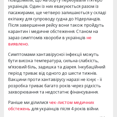
повідомили, що на борту перебували п’ятеро
українців. Один із них евакуюється разом із
пасажирами, ще четверо залишаються у складі
екіпажу для супроводу судна до Нідерландів.
Після завершення рейсу вони також пройдуть
карантин і медичне обстеження. Станом на
зараз симптомів хвороби в українців
не
виявлено
.
Симптомами хантавірусної інфекції можуть
бути висока температура, сильна слабкість,
м’язовий біль, задишка та діарея. Інкубаційний
період триває від одного до шести тижнів.
Вакцини проти хантавірусу наразі не існує - її
розробка триває багато років через рідкість
захворювання та недостатнє фінансування.
Раніше ми ділилися
чек-листом медичних
обстежень
для українців після 4 років війни.