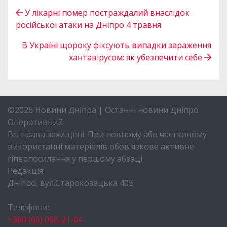
У лікарні помер постраждалий внаслідок
російської атаки на Дніпро 4 травня
В Україні щороку фіксують випадки зараження
хантавірусом: як убезпечити себе
©2026 Новини Дніпра | Останні новини Дніпро
Оперативний
Всі права захищені. При повному або частковому
використанні матеріалів обов'язкове активне
гіперпосилання у першому абзаці.
Редакція:
Дніпро, вул.Старокозацька 40Б
Телефони:
+380 (66) 068-21-04