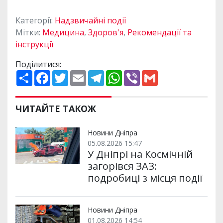
Категорії:
Надзвичайні події
Мітки:
Медицина
,
Здоров'я
,
Рекомендації та
інструкції
Поділитися:
П
F
T
E
T
W
V
G
о
a
w
m
e
h
i
m
ш
c
i
a
l
a
b
a
и
e
t
i
e
t
e
i
р
b
t
l
g
s
r
l
ЧИТАЙТЕ ТАКОЖ
и
o
e
r
A
т
o
r
a
p
и
k
m
p
Новини Дніпра
05.08.2026 15:47
У Дніпрі на Космічній
загорівся ЗАЗ:
подробиці з місця події
Новини Дніпра
01.08.2026 14:54