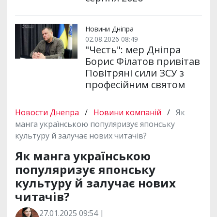
Новини Дніпра
02.08.2026 08:49
"Честь": мер Дніпра
Борис Філатов привітав
Повітряні сили ЗСУ з
професійним святом
Новости Днепра
/
Новини компаній
/
Як
манга українською популяризує японську
культуру й залучає нових читачів?
Як манга українською
популяризує японську
культуру й залучає нових
читачів?
27.01.2025 09:54 |