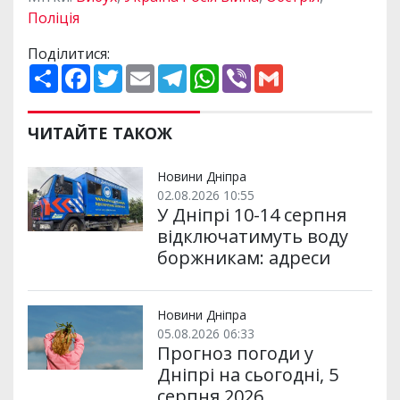
Поліція
Поділитися:
П
F
T
E
T
W
V
G
о
a
w
m
e
h
i
m
ш
c
i
a
l
a
b
a
и
e
t
i
e
t
e
i
р
b
t
l
g
s
r
l
ЧИТАЙТЕ ТАКОЖ
и
o
e
r
A
т
o
r
a
p
и
k
m
p
Новини Дніпра
02.08.2026 10:55
У Дніпрі 10-14 серпня
відключатимуть воду
боржникам: адреси
Новини Дніпра
05.08.2026 06:33
Прогноз погоди у
Дніпрі на сьогодні, 5
серпня 2026