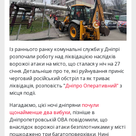
Із раннього ранку комунальні служби у Дніпрі
розпочали роботу над ліквідацією наслідків
ворожої атаки на місто, що сталася у ніч на 27
січня. Детальніше про те, які руйнування приніс
черговий російський обстріл та як триває
ліквідація, розповість "
Дніпро Оперативний"
з
місця події.
Нагадаємо, цієї ночі дніпряни
почули
щонайменше два вибухи
, пізніше в
Дніпропетровській ОВА повідомили, що
внаслідок ворожої атаки безпілотниками у місті
пошкоджено три багатоповерхівки. Нині