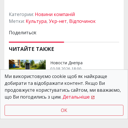
Категории:
Новини компаній
Метки:
Культура
,
Укр-нет
,
Відпочинок
Поделиться:
ЧИТАЙТЕ ТАКЖЕ
Новости Днепра
03.08.2026 18:00
Найкращі в Україні
Ми використовуємо cookie щоб як найкраще
насоси для
добирати та відображати контент. Якщо Ви
свердловини: огляд
продовжуєте користуватись сайтом, ми вважаємо,
моделей від магазину
що Ви погодились з цим.
Детальніше
«Скважина»
OK
Новости Днепра
04.08.2026 18:00