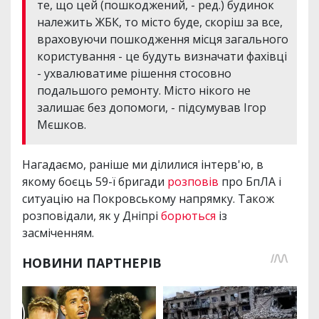
те, що цей (пошкоджений, - ред.) будинок
належить ЖБК, то місто буде, скоріш за все,
враховуючи пошкодження місця загального
користування - це будуть визначати фахівці
- ухвалюватиме рішення стосовно
подальшого ремонту. Місто нікого не
залишає без допомоги, - підсумував Ігор
Мєшков.
Нагадаємо, раніше ми ділилися інтерв'ю, в
якому боєць 59-ї бригади
розповів
про БпЛА і
ситуацію на Покровському напрямку. Також
розповідали, як у Дніпрі
борються
із
засміченням.