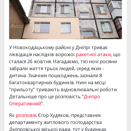
У Новокодацькому районі у Дніпрі триває
ліквідація наслідків ворожої
ракетної атаки
, що
сталася 26 жовтня. Нагадаємо, тієї ночі росіяни
забрали життя трьох людей, серед яких -
дитина. Значних пошкоджень зазнали 8
багатоквартирних будинків. Нині на місці
"прильоту" тривають відновлювальні роботи.
Детальніше про це розповість "
Дніпро
Оперативний
".
Як
розповів
Єгор Худяков, представник
департаменту житлового господарства
Дніпровської міської ради, тут у будинках