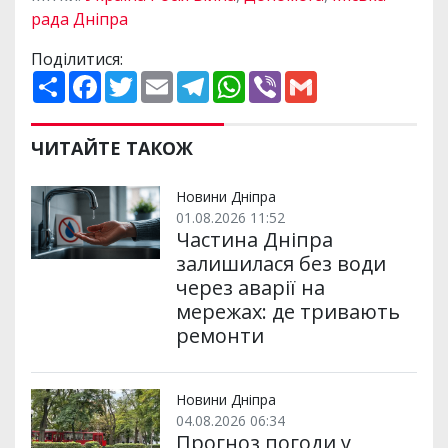
рада Дніпра
Поділитися:
П
F
T
E
T
W
V
G
о
a
w
m
e
h
i
m
ш
c
i
a
l
a
b
a
и
e
t
i
e
t
e
i
р
b
t
l
g
s
r
l
ЧИТАЙТЕ ТАКОЖ
и
o
e
r
A
т
o
r
a
p
и
k
m
p
Новини Дніпра
01.08.2026 11:52
Частина Дніпра
залишилася без води
через аварії на
мережах: де тривають
ремонти
Новини Дніпра
04.08.2026 06:34
Прогноз погоди у