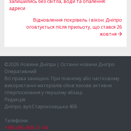
залишились без світла, води та опалення:
адреси
Відновлення покрівель і вікон: Дніпро
оговтується після прильоту, що стався 26
жовтня
©2026 Новини Дніпра | Останні новини Дніпро
Оперативний
Всі права захищені. При повному або частковому
використанні матеріалів обов'язкове активне
гіперпосилання у першому абзаці.
Редакція:
Дніпро, вул.Старокозацька 40Б
Телефони:
+380 (66) 068-21-04