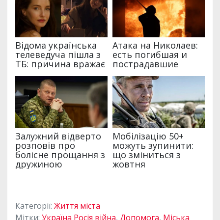
Категорії:
Життя міста
Мітки:
Україна Росія війна
,
Допомога
,
Міська