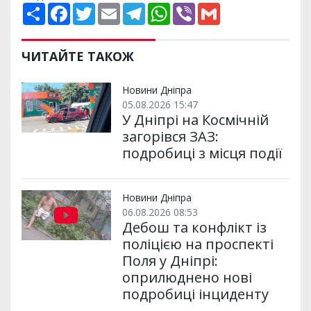
П
F
T
E
T
W
V
G
о
a
w
m
e
h
i
m
ш
c
i
a
l
a
b
a
и
e
t
i
e
t
e
i
р
b
t
l
g
s
r
l
ЧИТАЙТЕ ТАКОЖ
и
o
e
r
A
т
o
r
a
p
и
k
m
p
Новини Дніпра
05.08.2026 15:47
У Дніпрі на Космічній
загорівся ЗАЗ:
подробиці з місця події
Новини Дніпра
06.08.2026 08:53
Дебош та конфлікт із
поліцією на проспекті
Поля у Дніпрі:
оприлюднено нові
подробиці інциденту