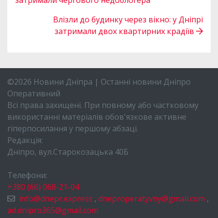
затримали чергового недоблогера
Влізли до будинку через вікно: у Дніпрі
затримали двох квартирних крадіїв
©2026 Новини Дніпра | Останні новини Дніпро
Оперативний
Всі права захищені. При повному або частковому
використанні матеріалів обов'язкове активне
гіперпосилання у першому абзаці.
Редакція:
Дніпро, вул.Старокозацька 40Б
Телефони:
+380 (66) 068-21-04
info@dnepr.express
,
dneproperatyvny@gmail.com
,
ad.dnipro365@gmail.com