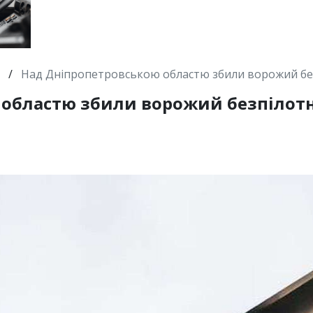
/
Над Дніпропетровською областю збили ворожий бе
 областю збили ворожий безпілот