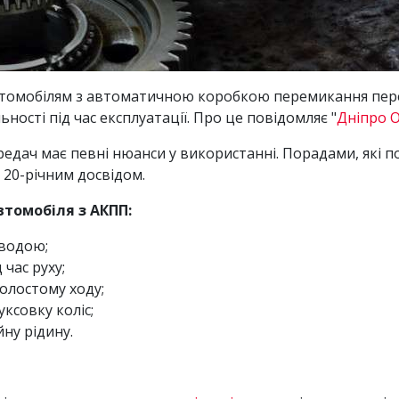
автомобілям з автоматичною коробкою перемикання пер
ності під час експлуатації. Про це повідомляє "
Дніпро 
дач має певні нюанси у використанні. Порадами, які 
з 20-річним досвідом.
втомобіля з АКПП:
 водою;
 час руху;
олостому ходу;
ксовку коліс;
ну рідину.