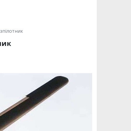
зпілотник
ник