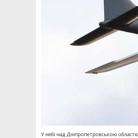
У небі над Дніпропетровською областю