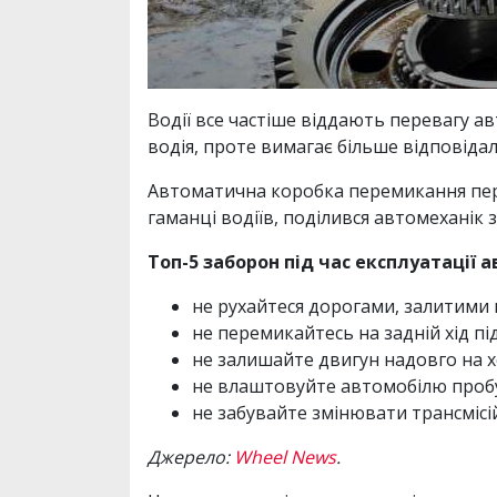
Водії все частіше віддають перевагу 
водія, проте вимагає більше відповідаль
Автоматична коробка перемикання пере
гаманці водіїв, поділився автомеханік 
Топ-5 заборон під час експлуатації а
не рухайтеся дорогами, залитими
не перемикайтесь на задній хід під
не залишайте двигун надовго на х
не влаштовуйте автомобілю пробу
не забувайте змінювати трансмісій
Джерело:
Wheel News
.