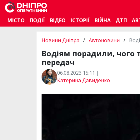
МІСТО
ПОДІЇ
ВІДЕО
ІСТОРІЇ
ВІЙНА
ДТП
АВ
Новини Дніпра
/
Автоновини
/
Вод
Водіям порадили, чого 
передач
06.08.2023 15:11 |
Катерина Давиденко