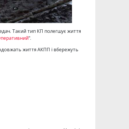
едач. Такий тип КП полегшує життя
Оперативний
".
подовжать життя АКПП і вбережуть