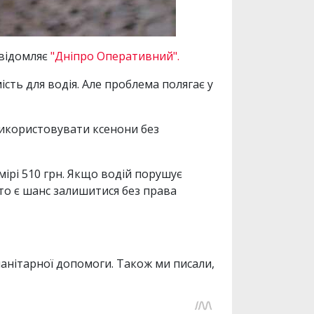
овідомляє
"Дніпро Оперативний".
сть для водія. Але проблема полягає у
икористовувати ксенони без
ірі 510 грн. Якщо водій порушує
то є шанс залишитися без права
анітарної допомоги. Також ми писали,