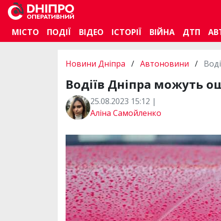
МІСТО
ПОДІЇ
ВІДЕО
ІСТОРІЇ
ВІЙНА
ДТП
АВ
Новини Дніпра
/
Автоновини
/
Вод
Водіїв Дніпра можуть о
25.08.2023 15:12 |
Аліна Самойленко