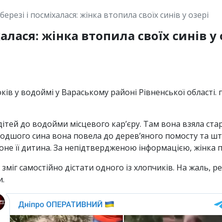
березі і посміхалася: жінка втопила своїх синів у озері
халася: жінка втопила своїх синів у 
років у водоймі у Вараському районі Рівненської області.
 дітей до водойми місцевого кар’єру. Там вона взяла ста
одшого сина вона повела до дерев’яного помосту та што
тоне її дитина. За непідтвердженою інформацією, жінка п
зміг самостійно дістати одного із хлопчиків. На жаль, р
и.