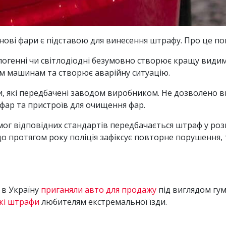
онові фари є підставою для винесення штрафу. Про це п
логенні чи світлодіодні безумовно створює кращу видимі
ним машинам та створює аварійну ситуацію.
 які передбачені заводом виробником. Не дозволено в
фар та пристроїв для очищення фар.
ог відповідних стандартів передбачається штраф у розм
о протягом року поліція зафіксує повторне порушення, 
 в Україну
приганяли авто для продажу
під виглядом гум
кі штрафи
любителям екстремальної їзди.