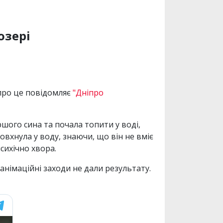
озері
 про це повідомляє
"Дніпро
ршого сина та почала топити у воді,
вхнула у воду, знаючи, що він не вміє
сихічно хвора.
еанімаційні заходи не дали результату.