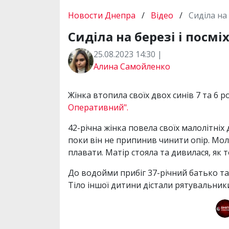
Новости Днепра
/
Відео
/
Сиділа на 
Сиділа на березі і посмі
25.08.2023 14:30 |
Алина Самойленко
Жінка втопила своїх двох синів 7 та 6 
Оперативний".
42-річна жінка повела своїх малолітніх
поки він не припинив чинити опір. Мол
плавати. Матір стояла та дивилася, як 
До водойми прибіг 37-річний батько та 
Тіло іншої дитини дістали рятувальник