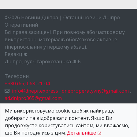
©2026 Новини Дніпра | Останні новини Дніпро
Оперативний
Всі права захищені. При повному або частковому
використанні матеріалів обов'язкове активне
гіперпосилання у першому абзаці.
Редакція:
Дніпро, вул.Старокозацька 40Б
Телефони:
+380 (66) 068-21-04
info@dnepr.express
,
dneproperatyvny@gmail.com
,
ad.dnipro365@gmail.com
НОВИНИ ДНІПРА
Ми використовуємо cookie щоб як найкраще
добирати та відображати контент. Якщо Ви
ПРО НАС
продовжуєте користуватись сайтом, ми вважаємо,
КОНТАКТИ
що Ви погодились з цим.
Детальніше