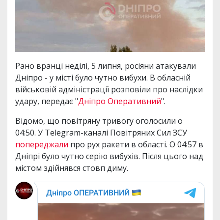
Рано вранці неділі, 5 липня, росіяни атакували
Дніпро - у місті було чутно вибухи. В обласній
військовій адміністрації розповіли про наслідки
удару, передає "
Дніпро Оперативний
".
Відомо, що повітряну тривогу оголосили о
04:50. У Telegram-каналі Повітряних Сил ЗСУ
попереджали
про рух ракети в області. О 04:57 в
Дніпрі було чутно серію вибухів. Після цього над
містом здійнявся стовп диму.