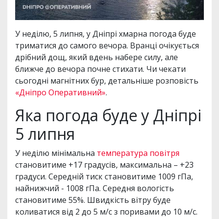
У неділю, 5 липня, у Дніпрі хмарна погода буде
триматися до самого вечора. Вранці очікується
дрібний дощ, який вдень набере силу, але
ближче до вечора почне стихати. Чи чекати
сьогодні магнітних бур, детальніше розповість
«Дніпро Оперативний»
.
Яка погода буде у Дніпрі
5 липня
У неділю мінімальна
температура повітря
становитиме +17 градусів, максимальна – +23
градуси. Середній тиск становитиме 1009 гПа,
найнижчий - 1008 гПа. Середня вологість
становитиме 55%. Швидкість вітру буде
коливатися від 2 до 5 м/с з поривами до 10 м/с.