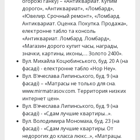
огорожі ґанку) – «Антиквариат. Купим
дорого», «Антиквариат», «Ломбард»,
«Ювелир. Срочный ремонт», «Ломбард.
Антиквариат. Оценка. Покупка. Продажа»,
електронне табло та консоль
«Антиквариат. Ломбард. Ломбард»,
«Магазин дорого купит часы, награды,
значки, картины, иконы,…. Золото 2400».
Вул. Михайла Коцюбинського, буд. 20 А (на
фасаді) - електронне табло «Hop Hey».
Вул. В’ячеслава Липинського, буд. 9 (на
фасаді) – «Матрасы не только для сна.
www.mirmatrasov.com. Территория низких
интернет цен».
Вул. В’ячеслава Липинського, буд. 9 (на
фасаді) - «Сдам лучшие квартиры…».
Вул. Володимира Мономаха, буд. 23 (на
фасаді) - «Сдам лучшие квартиры. От
недорогих до класса люкс…», «Матрацы.