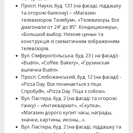
Просп. Науки, буд. 131 (на фасаді, піддашку
та огорожі балкону) – «Магазин
телевизоров Телебум», «Телевизоры. Все
диагонали от 24” до 85”. Кондиционеры»,
«Большой выбор. Низкие цены» та
конструкція зі схематичним зображенням
телевізорів.
Вул. Сімферопольська, буд. 23 ( на фасаді) -
«Budni», «Coffee. Bakery», «Грузинская
выпечка Budni».
Просп. Слобожанський, буд. 12 (на фасаді) -
«Pizza Day. Все починається з піци.
Спробуй!», «Pizza Day. Піца з собою».
Вул. Пастера, буд. 2 (на фасаді та огорожі
ґанку) – «Антиквариат», «Скупка»,
«Магазин дорого купит часы, награды,
значки, картины, иконы,…».
Вул. Пастера, буд. 2 (на фасаді, піддашку та