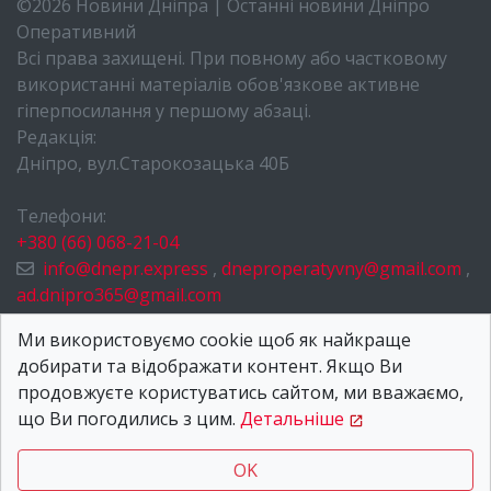
©2026 Новини Дніпра | Останні новини Дніпро
Оперативний
Всі права захищені. При повному або частковому
використанні матеріалів обов'язкове активне
гіперпосилання у першому абзаці.
Редакція:
Дніпро, вул.Старокозацька 40Б
Телефони:
+380 (66) 068-21-04
info@dnepr.express
,
dneproperatyvny@gmail.com
,
ad.dnipro365@gmail.com
НОВИНИ ДНІПРА
Ми використовуємо cookie щоб як найкраще
добирати та відображати контент. Якщо Ви
ПРО НАС
продовжуєте користуватись сайтом, ми вважаємо,
КОНТАКТИ
що Ви погодились з цим.
Детальніше
OK