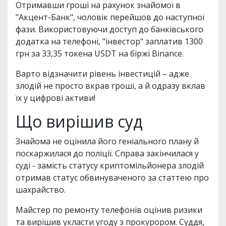
Отримавши гроші на рахунок знайомої в
"Акцент-Банк", чоловік перейшов до наступної
фази. Використовуючи доступ до банківського
додатка на телефоні, "інвестор" заплатив 1300
грн за 33,35 токена USDT на біржі Binance.
Варто відзначити рівень інвестицій – адже
злодій не просто вкрав гроші, а й одразу вклав
їх у цифрові активи!
Що вирішив суд
Знайома не оцінила його геніального плану й
поскаржилася до поліції. Справа закінчилася у
суді - замість статусу криптомільйонера злодій
отримав статус обвинуваченого за статтею про
шахрайство.
Майстер по ремонту телефонів оцінив ризики
та вирішив укласти угоду з прокурором. Суддя,