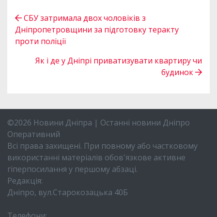
СБУ затримала двох чоловіків з
Дніпропетровщини за підготовку теракту
проти поліції
Як і де у Дніпрі приватизувати квартиру чи
будинок
©2026 Новини Дніпра | Останні новини Дніпро
Оперативний
Всі права захищені. При повному або частковому
використанні матеріалів обов'язкове активне
гіперпосилання у першому абзаці.
Редакція:
Дніпро, вул.Старокозацька 40Б
Телефони: