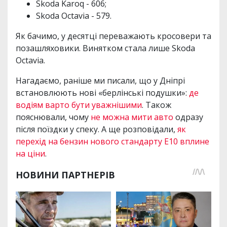
Skoda Karoq - 606;
Skoda Octavia - 579.
Як бачимо, у десятці переважають кросовери та
позашляховики. Винятком стала лише Skoda
Octavia.
Нагадаємо, раніше ми писали, що у Дніпрі
встановлюють нові «берлінські подушки»:
де
водіям варто бути уважнішими
. Також
пояснювали, чому
не можна мити авто
одразу
після поїздки у спеку. А ще розповідали,
як
перехід на бензин нового стандарту Е10 вплине
на ціни
.