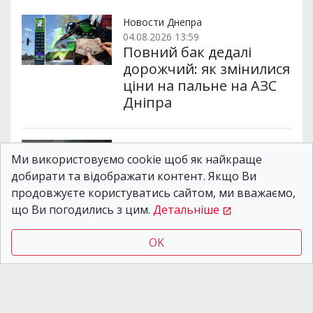
Новости Днепра
04.08.2026 13:59
Повний бак дедалі
дорожчий: як змінилися
ціни на пальне на АЗС
Дніпра
Новости Днепра
Ми використовуємо cookie щоб як найкраще
06.08.2026 09:45
Покинутий після ДТП
добирати та відображати контент. Якщо Ви
автомобіль не
продовжуєте користуватись сайтом, ми вважаємо,
евакуюють: адвокат з
що Ви погодились з цим.
Детальніше
Дніпра пояснив, як
діяти постраждалим
OK
Новости Днепра
06.08.2026 19:53