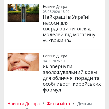
т
o
r
a
p
и
k
m
p
Новини Дніпра
03.08.2026 18:00
Найкращі в Україні
насоси для
свердловини: огляд
моделей від магазину
«Скважина»
Новини Дніпра
04.08.2026 18:00
Як звернути
зволожувальний крем
для обличчя: поради та
особливості корейських
формул
Новости Днепра
/
Життя міста
/
Деяким