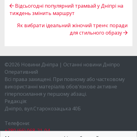
Відсьогодні популярний трамвай у Дніпрі на
тиждень змінить маршрут
Як вибрати ідеальний жіночий тренч: поради
для стильного образу
©2026 Новини Дніпра | Останні новини Дніпро
Оперативний
Всі права захищені. При повному або частковому
використанні матеріалів обов'язкове активне
гіперпосилання у першому абзаці.
Редакція:
Дніпро, вул.Старокозацька 40Б
Телефони:
+380 (66) 068-21-04