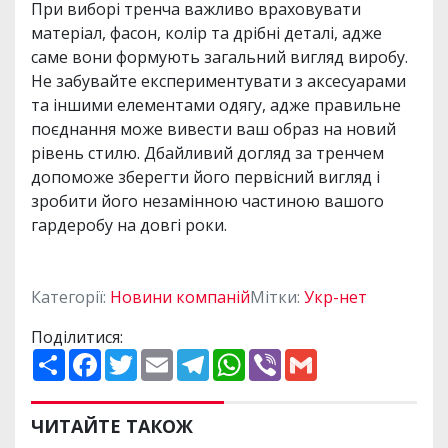
При виборі тренча важливо враховувати
матеріал, фасон, колір та дрібні деталі, адже
саме вони формують загальний вигляд виробу.
Не забувайте експериментувати з аксесуарами
та іншими елементами одягу, адже правильне
поєднання може вивести ваш образ на новий
рівень стилю. Дбайливий догляд за тренчем
допоможе зберегти його первісний вигляд і
зробити його незамінною частиною вашого
гардеробу на довгі роки.
Категорії:
Новини компаній
Мітки:
Укр-нет
Поділитися:
П
F
T
E
T
W
V
G
о
a
w
m
e
h
i
m
ш
c
i
a
l
a
b
a
и
e
t
i
e
t
e
i
р
b
t
l
g
s
r
l
ЧИТАЙТЕ ТАКОЖ
и
o
e
r
A