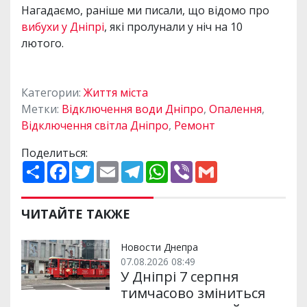
Нагадаємо, раніше ми писали, що відомо про
вибухи у Дніпрі
, які пролунали у ніч на 10
лютого.
Категории:
Життя міста
Метки:
Відключення води Дніпро
,
Опалення
,
Відключення світла Дніпро
,
Ремонт
Поделиться:
П
F
T
E
T
W
V
G
о
a
w
m
e
h
i
m
ш
c
i
a
l
a
b
a
и
e
t
i
e
t
e
i
р
b
t
l
g
s
r
l
ЧИТАЙТЕ ТАКЖЕ
и
o
e
r
A
т
o
r
a
p
и
k
m
p
Новости Днепра
07.08.2026 08:49
У Дніпрі 7 серпня
тимчасово зміниться