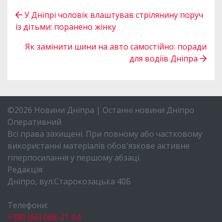
У Дніпрі чоловік влаштував стрілянину поруч
із дітьми: поранено жінку
Як замінити шини на авто самостійно: поради
для водіїв Дніпра
©2026 Новини Дніпра | Останні новини Дніпро
Оперативний
Всі права захищені. При повному або частковому
використанні матеріалів обов'язкове активне
гіперпосилання у першому абзаці.
Редакція:
Дніпро, вул.Старокозацька 40Б
Телефони:
+380 (66) 068-21-04