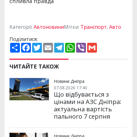
Категорії:
Автоновини
Мітки:
Транспорт
,
Авто
Поділитися:
П
F
T
E
T
W
V
G
о
a
w
m
e
h
i
m
ш
c
i
a
l
a
b
a
и
e
t
i
e
t
e
i
р
b
t
l
g
s
r
l
ЧИТАЙТЕ ТАКОЖ
и
o
e
r
A
т
o
r
a
p
и
k
m
p
Новини Дніпра
07.08.2026 17:40
Що відбувається з
цінами на АЗС Дніпра:
актуальна вартість
пального 7 серпня
Новини Дніпра