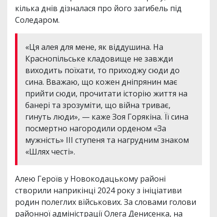
кілька днів дізналася про його загибель під
Соледаром.
«Ця алея для мене, як віддушина. На
Краснопільське кладовище не завжди
виходить поїхати, то приходжу сюди до
сина. Вважаю, що кожен дніпрянин має
прийти сюди, прочитати історію життя на
банері та зрозуміти, що війна триває,
гинуть люди», — каже Зоя Горякіна. Її сина
посмертно нагородили орденом «За
мужність» ІІІ ступеня та нагрудним знаком
«Шлях честі».
Алею Героїв у Новокодацькому районі
створили наприкінці 2024 року з ініціативи
родин полеглих військових. За словами голови
районної адміністрації Олега Денисенка, на