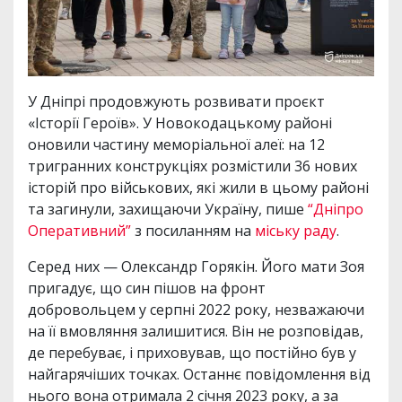
У Дніпрі продовжують розвивати проєкт
«Історії Героїв». У Новокодацькому районі
оновили частину меморіальної алеї: на 12
тригранних конструкціях розмістили 36 нових
історій про військових, які жили в цьому районі
та загинули, захищаючи Україну, пише
“Дніпро
Оперативний”
з посиланням на
міську раду
.
Серед них — Олександр Горякін. Його мати Зоя
пригадує, що син пішов на фронт
добровольцем у серпні 2022 року, незважаючи
на її вмовляння залишитися. Він не розповідав,
де перебуває, і приховував, що постійно був у
найгарячіших точках. Останнє повідомлення від
нього вона отримала 2 січня 2023 року, а за