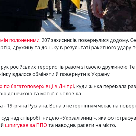
мін полоненими
. 207 захисників повернулися додому. С
атір, дружину та доньку в результаті ракетного удару п
к російських терористів разом зі своєю дружиною Тетян
жінку вдалося обміняти й повернути в Україну.
 по багатоповерхівці в Дніпрі
, куди жінка переїхала р
ою донечкою та матір’ю чоловіка.
 - 19-річна Руслана. Вона з нетерпінням чекає на повер
 суд над співробітницею «Укрзалізниці», яка фотографу
ий
шпигував за ППО
та наводив ракети на місто.