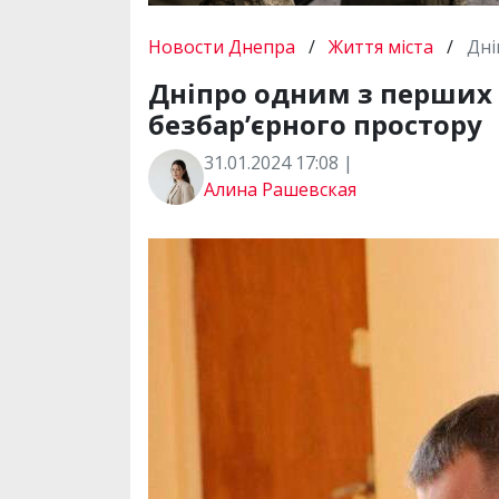
Новости Днепра
/
Життя міста
/
Дні
Дніпро одним з перших 
безбар’єрного простору
31.01.2024 17:08 |
Алина Рашевская