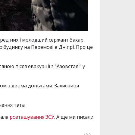
еред них і молодший сержант Захар,
о будинку на Перемозі в Дніпрі. Про це
ою після евакуації з "Азовсталі" у
азом з двома доньками. Захисниця
нення тата.
вала
розташування ЗСУ
. А ще ми писали