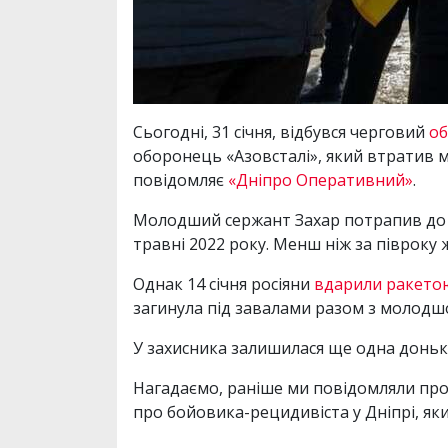
Сьогодні, 31 січня, відбувся черговий
об
оборонець «Азовсталі», який втратив м
повідомляє
«Дніпро Оперативний»
.
Молодший сержант Захар потрапив до ру
травні 2022 року. Менш ніж за півроку 
Однак 14 січня росіяни
вдарили ракетою
загинула під завалами разом з молодш
У захисника залишилася ще одна донька
Нагадаємо, раніше ми повідомляли про
про бойовика-рецидивіста у Дніпрі, як