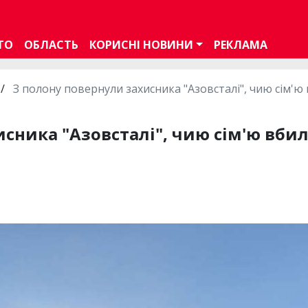
ТО
ОБЛАСТЬ
КОРИСНІ НОВИНИ
РЕКЛАМА
/
З полону повернули захисника "Азовсталі", чию сім'ю
сника "Азовсталі", чию сім'ю вбил