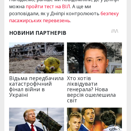
можна
пройти тест на ВІЛ
. А ще ми
розповідали, як у Дніпрі контролюють
безпеку
пасажирських перевезень
.