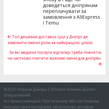
доведеться дніпрянам
переплачувати за
замовлення з AliExpress
і Temu
Топ дешевих доставок суші у Дніпрі: де
замовити смачні роли за найкращою ціною
За які медичні послуги відтепер треба повністю
чи частково платити: важливі зміни для дніпрян
©2026 Новини Дніпра | Останні новини Дніпро
Оперативний
Всі права захищені. При повному або частковому
використанні матеріалів обов'язкове активне