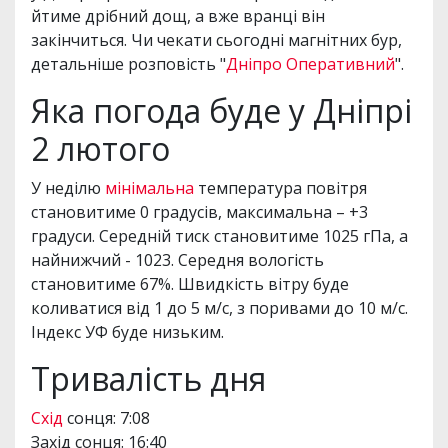
йтиме дрібний дощ, а вже вранці він
закінчиться. Чи чекати сьогодні магнітних бур,
детальніше розповість "
Дніпро Оперативний
".
Яка погода буде у Дніпрі
2 лютого
У неділю
мінімальна
температура повітря
становитиме 0 градусів, максимальна – +3
градуси. Середній тиск становитиме 1025 гПа, а
найнижчий - 1023. Середня вологість
становитиме 67%. Швидкість вітру буде
коливатися від 1 до 5 м/с, з поривами до 10 м/с.
Індекс УФ буде низьким.
Тривалість дня
Схід
сонця: 7:08
Захід сонця: 16:40