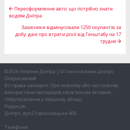
Переоформлення авто: що потрібно знати
водіям Дніпра
Захисники відмінусовали 1250 окупантів за
добу: дані про втрати росії від Генштабу на 17
грудня
©2026 Новини Дніпра | Останні новини Дніпро
Оперативний
Всі права захищені. При повному або частковому
використанні матеріалів обов'язкове активне
гіперпосилання у першому абзаці.
Редакція:
Дніпро, вул.Старокозацька 40Б
Телефони: