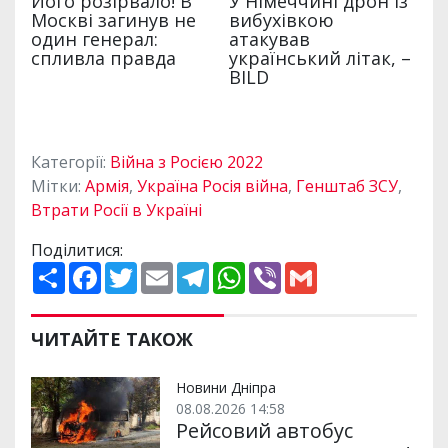
Категорії:
Війна з Росією 2022
Мітки:
Армія
,
Україна Росія війна
,
Генштаб ЗСУ
,
Втрати Росії в Україні
Поділитися:
П
F
T
E
T
W
V
G
о
a
w
m
e
h
i
m
ш
c
i
a
l
a
b
a
и
e
t
i
e
t
e
i
р
b
t
l
g
s
r
l
ЧИТАЙТЕ ТАКОЖ
и
o
e
r
A
т
o
r
a
p
и
k
m
p
Новини Дніпра
08.08.2026 14:58
Рейсовий автобус