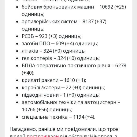
бойових броньованих машин ‒ 10692 (+25)
одиниць;
артилерійських систем – 8137 (+37)
одиниць;
РСЗВ – 923 (+3) одиниць;
засоби ППО ‒ 609 (+4) одиниць;
літаків – 324 (+0) одиниць;
гелікоптерів – 324 (+0) одиниць;
БПЛА оперативно-тактичного рівня – 6278
(+40);
крилаті ракети ‒ 1610 (+1);
кораблі /катери ‒ 22 (+0) одиниць;
підводні човни - 1 (+0) одиниць;
автомобільної техніки та автоцистерн –
10766 (+56) одиниць;
спеціальна техніка ‒ 1194 (+4).
Нагадаємо, раніше ми повідомляли, що троє
людей
постраждали
від обстрілу Нікополя, а