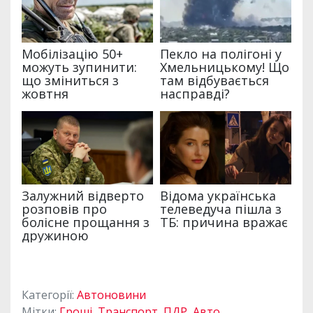
Категорії:
Автоновини
Мітки:
Гроші
,
Транспорт
,
ПДР
,
Авто