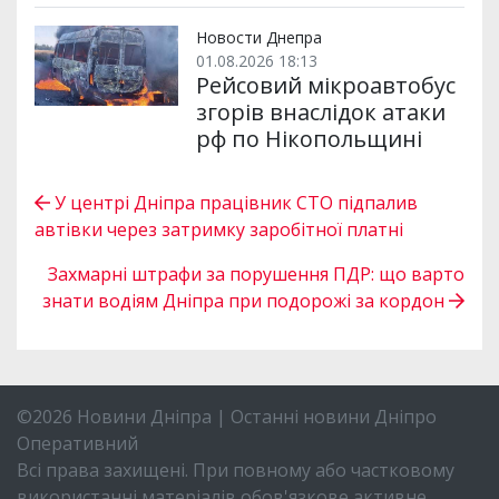
Новости Днепра
01.08.2026 18:13
Рейсовий мікроавтобус
згорів внаслідок атаки
рф по Нікопольщині
У центрі Дніпра працівник СТО підпалив
автівки через затримку заробітної платні
Захмарні штрафи за порушення ПДР: що варто
знати водіям Дніпра при подорожі за кордон
©2026 Новини Дніпра | Останні новини Дніпро
Оперативний
Всі права захищені. При повному або частковому
використанні матеріалів обов'язкове активне