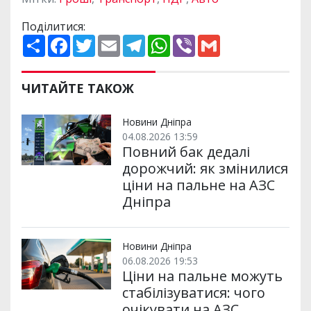
Поділитися:
П
F
T
E
T
W
V
G
о
a
w
m
e
h
i
m
ш
c
i
a
l
a
b
a
и
e
t
i
e
t
e
i
р
b
t
l
g
s
r
l
ЧИТАЙТЕ ТАКОЖ
и
o
e
r
A
т
o
r
a
p
и
k
m
p
Новини Дніпра
04.08.2026 13:59
Повний бак дедалі
дорожчий: як змінилися
ціни на пальне на АЗС
Дніпра
Новини Дніпра
06.08.2026 19:53
Ціни на пальне можуть
стабілізуватися: чого
очікувати на АЗС