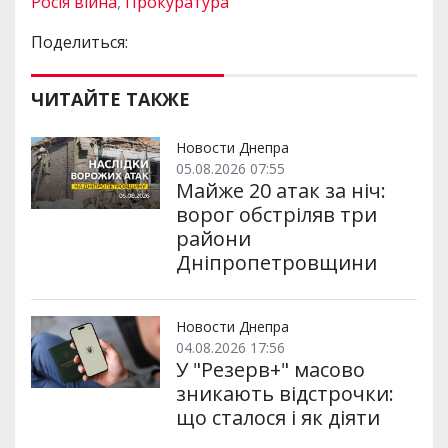
Росія війна
,
Прокуратура
Поделиться:
ЧИТАЙТЕ ТАКЖЕ
Новости Днепра
05.08.2026 07:55
Майже 20 атак за ніч:
ворог обстріляв три
райони
Дніпропетровщини
Новости Днепра
04.08.2026 17:56
У "Резерв+" масово
зникають відстрочки:
що сталося і як діяти