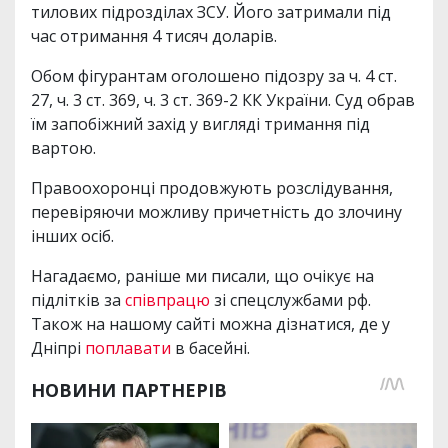
тилових підрозділах ЗСУ. Його затримали під
час отримання 4 тисяч доларів.
Обом фігурантам оголошено підозру за ч. 4 ст.
27, ч. 3 ст. 369, ч. 3 ст. 369-2 КК України. Суд обрав
їм запобіжний захід у вигляді тримання під
вартою.
Правоохоронці продовжують розслідування,
перевіряючи можливу причетність до злочину
інших осіб.
Нагадаємо, раніше ми писали, що очікує на
підлітків за
співпрацю
зі спецслужбами рф.
Також на нашому сайті можна дізнатися, де у
Дніпрі
поплавати
в басейні.