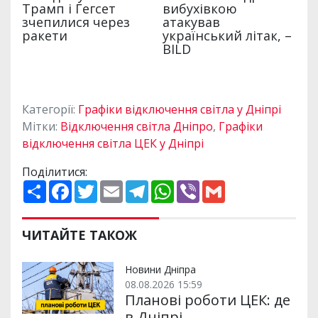
Категорії:
Графіки відключення світла у Дніпрі
Мітки:
Відключення світла Дніпро
,
Графіки
відключення світла ЦЕК у Дніпрі
Поділитися:
П
F
T
E
T
W
V
G
о
a
w
m
e
h
i
m
ш
c
i
a
l
a
b
a
и
e
t
i
e
t
e
i
р
b
t
l
g
s
r
l
ЧИТАЙТЕ ТАКОЖ
и
o
e
r
A
т
o
r
a
p
и
k
m
p
Новини Дніпра
08.08.2026 15:59
Планові роботи ЦЕК: де
в Дніпрі