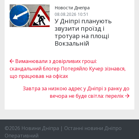
Новости Днепра
08.08.2026 10:51
У Дніпрі планують
звузити проїзд і
тротуар на площі
Вокзальній
Виманювали з довірливих гроші:
скандальний блогер Потеряйло Кучер зізнався,
що працював на офісах
Завтра за низкою адрес у Дніпрі з ранку до
вечора не буде світла: перелік
©2026 Новини Дніпра | Останні новини Дніпро
Оперативний