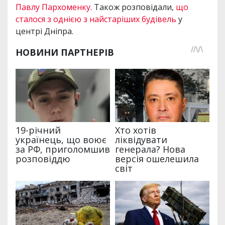
Павлу Пархоменку
. Також розповідали,
що
сталося з однією з найстаріших будівель
у
центрі Дніпра.