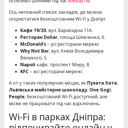
особливо цінними під час
блекаутів
.
Ось неповний список закладів, де можна
скористатися безкоштовним Wi-Fi у Дніпрі:
Кафе 19/20
, вул. Барикадна 11А.
Ресторан Dollar
, площа Шевченка, 6.
McDonald’s
– усі ресторани мережі.
Why Not Bar
, вул. Князя Володимира
Великого, 5.
Napoli
кафе, проспект Миру, 8.
KFC
– всі ресторани мережі.
А от у таких популярних місцях, як
Пузата Хата
,
Львівська майстерня шоколаду
,
One Gogi
,
People
, безкоштовний Wi-Fi доступний, але
може не працювати під час відключень.
Wi-Fi в парках Дніпра:
відпочивайте онлайн у