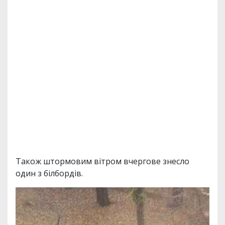
Також штормовим вітром вчергове знесло
один з білбордів.