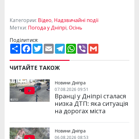
Категории:
Відео
,
Надзвичайні події
Метки:
Погода у Дніпрі
,
Осінь
Поділитися:
П
F
T
E
T
W
V
G
о
a
w
m
e
h
i
m
ш
c
i
a
l
a
b
a
и
e
t
i
e
t
e
i
р
b
t
l
g
s
r
l
ЧИТАЙТЕ ТАКОЖ
и
o
e
r
A
т
o
r
a
p
и
k
m
p
Новини Дніпра
07.08.2026 09:51
Вранці у Дніпрі сталася
низка ДТП: яка ситуація
на дорогах міста
Новини Дніпра
06.08.2026 08:53