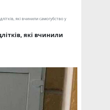
літків, які вчинили самогубство у
літків, які вчинили