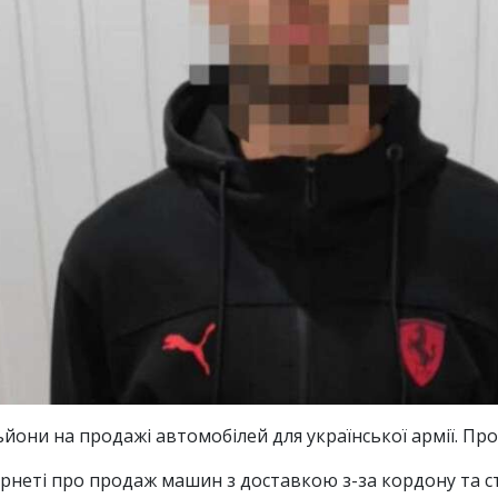
ьйони на продажі автомобілей для української армії. Пр
рнеті про продаж машин з доставкою з-за кордону та с