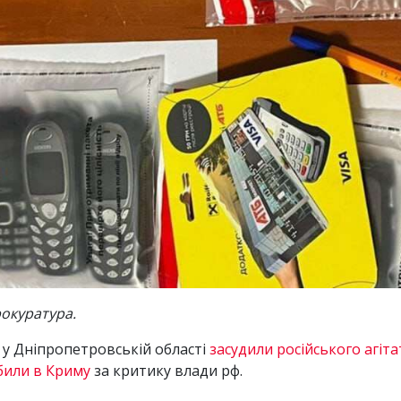
окуратура.
 у Дніпропетровській області
засудили російського агіта
били в Криму
за критику влади рф.