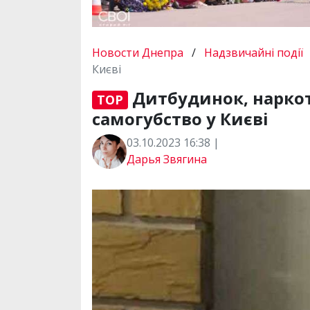
Новости Днепра
/
Надзвичайні події
Києві
Дитбудинок, наркоти
TOP
самогубство у Києві
03.10.2023 16:38 |
Дарья Звягина