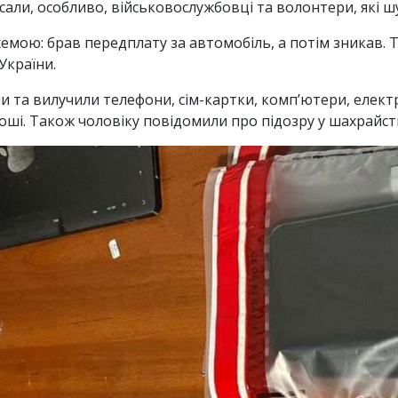
сали, особливо, військовослужбовці та волонтери, які 
емою: брав передплату за автомобіль, а потім зникав. 
 України.
и та вилучили телефони, сім-картки, комп’ютери, електр
оші. Також чоловіку повідомили про підозру у шахрайстві (