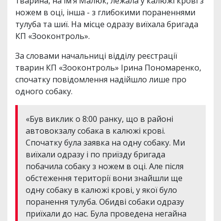
тварина, на ім’я Малюк, лежала у калюжі крові з
ножем в оці, інша - з глибокими пораненнями
тулуба та шиї. На місце одразу виїхала бригада
КП «Зооконтроль».
За словами начальниці відділу реєстрації
тварин КП «Зооконтроль» Ірина Пономаренко,
спочатку повідомлення надійшло лише про
одного собаку.
«Був виклик о 8:00 ранку, що в районі
автовокзалу собака в калюжі крові.
Спочатку була заявка на одну собаку. Ми
виїхали одразу і по приїзду бригада
побачила собаку з ножем в оці. Але після
обстеження території вони знайшли ще
одну собаку в калюжі крові, у якої було
поранення тулуба. Обидві собаки одразу
приїхали до нас. Була проведена негайна