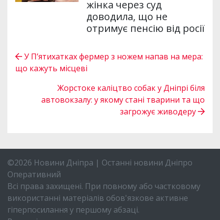
жінка через суд
доводила, що не
отримує пенсію від росії
У П’ятихатках фермер з ножем напав на мера:
що кажуть місцеві
Жорстоке каліцтво собак у Дніпрі біля
автовокзалу: у якому стані тварини та що
загрожує живодеру
©2026 Новини Дніпра | Останні новини Дніпро
Оперативний
Всі права захищені. При повному або частковому
використанні матеріалів обов'язкове активне
гіперпосилання у першому абзаці.