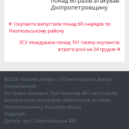
понад 60 разів атакував
Дніпропетровщину
Окупанти випустили понад 60 снарядів по
Нікопольському району
ЗСУ ліквідували понад 101 тисячу окупантів:
втрати росії на 24 грудня
©2026 Новини Дніпра | Останні новини Дніпро
Оперативний
Всі права захищені. При повному або частковому
використанні матеріалів обов'язкове активне
гіперпосилання у першому абзаці.
Редакція:
Дніпро, вул.Старокозацька 40Б