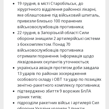
19 грудня, в місті Старобільськ, до
хірургічного відділення районної лікарні,
яке облаштоване під військовий шпиталь,
привезли близько 100 поранених
військовослужбовців противника;
22 грудня, в Запорізькій області Сили
оборони знищили 2 артилерійські системи
з боєкомплектом. Понад 70
військовослужбовців противника
отримали поранення. Інформація щодо
ліквідованих окупантів уточнюється;
українська авіація протягом доби завдала
13 ударів по районах зосередження
особового складу і ОВТ та удар по позиціях
зенітно-ракетного комплексу противника;
підтверджено збиття 9 ворожих БпЛА
різних типів;
підрозділи ракетних військ і артилерії Сил
оборони України уразили 2 пункти