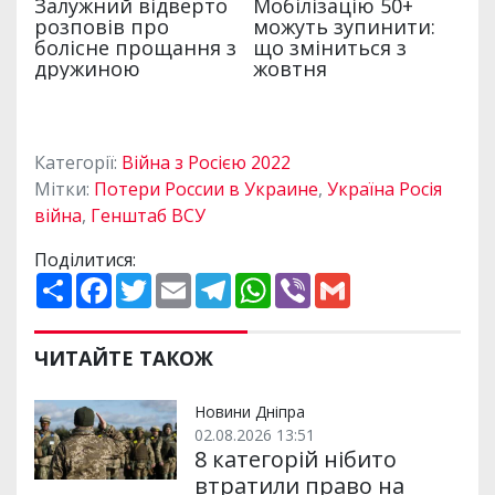
Категорії:
Війна з Росією 2022
Мітки:
Потери России в Украине
,
Україна Росія
війна
,
Генштаб ВСУ
Поділитися:
П
F
T
E
T
W
V
G
о
a
w
m
e
h
i
m
ш
c
i
a
l
a
b
a
и
e
t
i
e
t
e
i
р
b
t
l
g
s
r
l
ЧИТАЙТЕ ТАКОЖ
и
o
e
r
A
т
o
r
a
p
и
k
m
p
Новини Дніпра
02.08.2026 13:51
8 категорій нібито
втратили право на