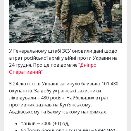
У Генеральному штабі ЗСУ оновили дані щодо
втрат російської армії у війні проти України на
24 грудня. Про це повідомляє
"Дніпро
Оперативний"
.
З 24 лютого в Україні загинуло близько 101 430
окупантів. За добу українські захисники
ліквідували – 480 росіян. Найбільших втрат
противник зазнав на Куп'янському,
Авдіївському та Бахмутському напрямках.
танків ‒ 3006 (+1) од,
бойових броньованих машин ‒ 5994 (+8)