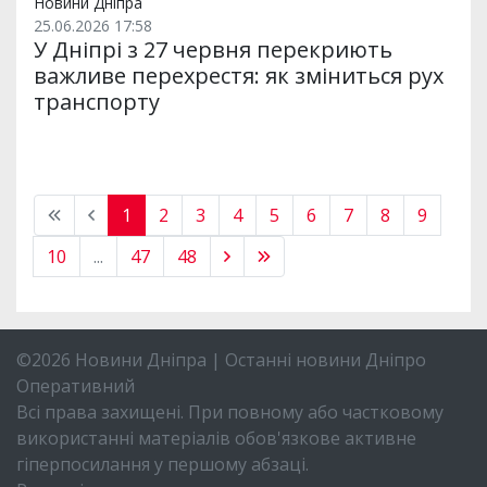
Новини Дніпра
25.06.2026 17:58
У Дніпрі з 27 червня перекриють
важливе перехрестя: як зміниться рух
транспорту
1
2
3
4
5
6
7
8
9
10
...
47
48
©2026 Новини Дніпра | Останні новини Дніпро
Оперативний
Всі права захищені. При повному або частковому
використанні матеріалів обов'язкове активне
гіперпосилання у першому абзаці.