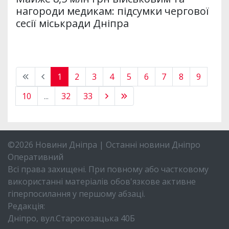
нагороди медикам: підсумки чергової
сесії міськради Дніпра
1
2
3
4
5
6
7
8
9
10
...
32
33
©2026 Новини Дніпра | Останні новини Дніпро
Оперативний
Всі права захищені. При повному або частковому
використанні матеріалів обов'язкове активне
гіперпосилання у першому абзаці.
Редакція:
Дніпро, вул.Старокозацька 40Б