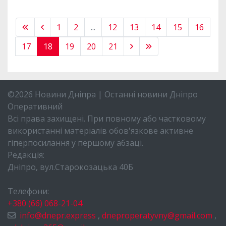
1
2
...
12
13
14
15
16
17
18
19
20
21
©2026 Новини Дніпра | Останні новини Дніпро
Оперативний
Всі права захищені. При повному або частковому
використанні матеріалів обов'язкове активне
гіперпосилання у першому абзаці.
Редакція:
Дніпро, вул.Старокозацька 40Б
Телефони:
+380 (66) 068-21-04
info@dnepr.express
,
dneproperatyvny@gmail.com
,