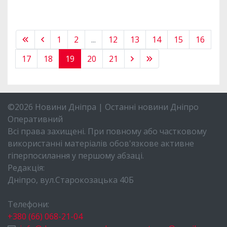
1
2
...
12
13
14
15
16
17
18
19
20
21
©2026 Новини Дніпра | Останні новини Дніпро
Оперативний
Всі права захищені. При повному або частковому
використанні матеріалів обов'язкове активне
гіперпосилання у першому абзаці.
Редакція:
Дніпро, вул.Старокозацька 40Б
Телефони:
+380 (66) 068-21-04