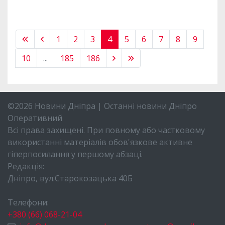
1
2
3
4
5
6
7
8
9
10
...
185
186
©2026 Новини Дніпра | Останні новини Дніпро
Оперативний
Всі права захищені. При повному або частковому
використанні матеріалів обов'язкове активне
гіперпосилання у першому абзаці.
Редакція:
Дніпро, вул.Старокозацька 40Б
Телефони:
+380 (66) 068-21-04