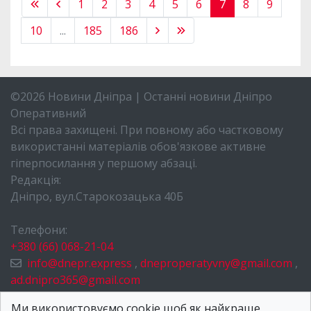
1
2
3
4
5
6
7
8
9
10
...
185
186
©2026 Новини Дніпра | Останні новини Дніпро
Оперативний
Всі права захищені. При повному або частковому
використанні матеріалів обов'язкове активне
гіперпосилання у першому абзаці.
Редакція:
Дніпро, вул.Старокозацька 40Б
Телефони:
+380 (66) 068-21-04
info@dnepr.express
,
dneproperatyvny@gmail.com
,
ad.dnipro365@gmail.com
НОВИНИ ДНІПРА
Ми використовуємо cookie щоб як найкраще