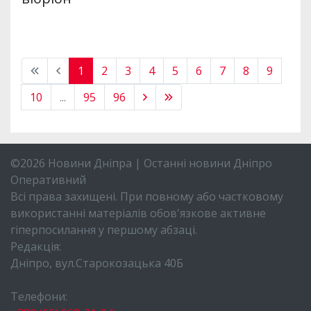
1
2
3
4
5
6
7
8
9
10
...
95
96
©2026 Новини Дніпра | Останні новини Дніпро
Оперативний
Всі права захищені. При повному або частковому
використанні матеріалів обов'язкове активне
гіперпосилання у першому абзаці.
Редакція:
Дніпро, вул.Старокозацька 40Б
Телефони: