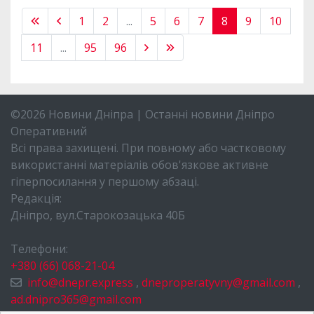
1
2
...
5
6
7
8
9
10
11
...
95
96
©2026 Новини Дніпра | Останні новини Дніпро
Оперативний
Всі права захищені. При повному або частковому
використанні матеріалів обов'язкове активне
гіперпосилання у першому абзаці.
Редакція:
Дніпро, вул.Старокозацька 40Б
Телефони:
+380 (66) 068-21-04
info@dnepr.express
,
dneproperatyvny@gmail.com
,
ad.dnipro365@gmail.com