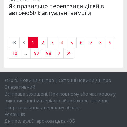
Як правильно перевозити дітей в
автомобілі: актуальні вимоги
1
2
3
4
5
6
7
8
9
10
...
97
98
©2026 Новини Дніпра | Останні новини Дніпро
Оперативний
Всі права захищені. При повному або частковому
використанні матеріалів обов'язкове активне
гіперпосилання у першому абзаці.
Редакція:
Дніпро, вул.Старокозацька 40Б