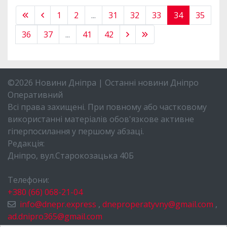
1
2
...
31
32
33
34
35
36
37
...
41
42
©2026 Новини Дніпра | Останні новини Дніпро
Оперативний
Всі права захищені. При повному або частковому
використанні матеріалів обов'язкове активне
гіперпосилання у першому абзаці.
Редакція:
Дніпро, вул.Старокозацька 40Б
Телефони:
+380 (66) 068-21-04
info@dnepr.express
,
dneproperatyvny@gmail.com
,
ad.dnipro365@gmail.com