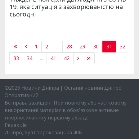
19: яка ситуація з захворюваністю на
сьогодні
1
2
...
28
29
30
31
32
33
34
...
41
42
©2026 Новини Дніпра | Останні новини Дніпро
Оперативний
Всі права захищені. При повному або частковому
використанні матеріалів обов'язкове активне
гіперпосилання у першому абзаці.
Редакція:
Дніпро, вул.Старокозацька 40Б