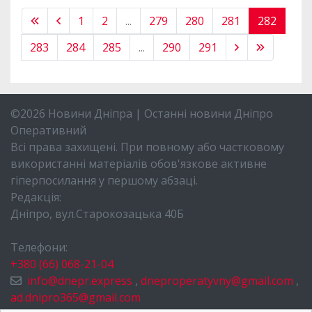
1
2
...
279
280
281
282
283
284
285
...
290
291
©2026 Новини Дніпра | Останні новини Дніпро
Оперативний
Всі права захищені. При повному або частковому
використанні матеріалів обов'язкове активне
гіперпосилання у першому абзаці.
Редакція:
Дніпро, вул.Старокозацька 40Б
Телефони:
+380 (66) 068-21-04
info@dnepr.express
,
dneproperatyvny@gmail.com
,
ad.dnipro365@gmail.com