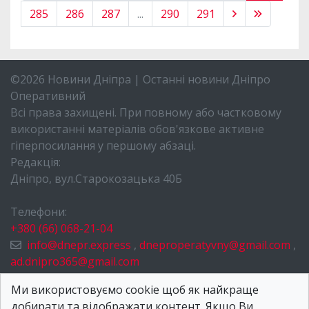
285
286
287
...
290
291
©2026 Новини Дніпра | Останні новини Дніпро
Оперативний
Всі права захищені. При повному або частковому
використанні матеріалів обов'язкове активне
гіперпосилання у першому абзаці.
Редакція:
Дніпро, вул.Старокозацька 40Б
Телефони:
+380 (66) 068-21-04
info@dnepr.express
,
dneproperatyvny@gmail.com
,
ad.dnipro365@gmail.com
НОВИНИ ДНІПРА
Ми використовуємо cookie щоб як найкраще
добирати та відображати контент. Якщо Ви