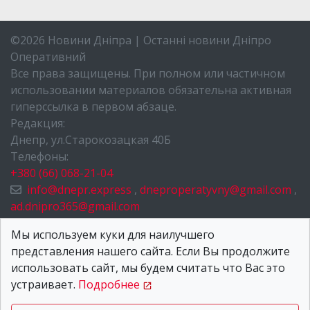
©2026 Новини Дніпра | Останні новини Дніпро
Оперативний
Все права защищены. При полном или частичном
использовании материалов обязательна активная
гиперссылка в первом абзаце.
Редакция:
Днепр, ул.Старокозацкая 40Б
Телефоны:
+380 (66) 068-21-04
info@dnepr.express
,
dneproperatyvny@gmail.com
,
ad.dnipro365@gmail.com
НОВОСТИ ДНЕПРА
Мы используем куки для наилучшего
представления нашего сайта. Если Вы продолжите
О НАС
использовать сайт, мы будем считать что Вас это
КОНТАКТЫ
устраивает.
Подробнее