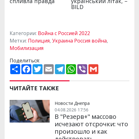
Категории:
Война с Россией 2022
Метки:
Полиция
,
Украина Россия война
,
Мобилизация
Поделиться:
П
F
T
E
T
W
V
G
о
a
w
m
e
h
i
m
ш
c
i
a
l
a
b
a
и
e
t
i
e
t
e
i
р
b
t
l
g
s
r
l
ЧИТАЙТЕ ТАКЖЕ
и
o
e
r
A
т
o
r
a
p
и
k
m
p
Новости Днепра
04.08.2026 17:56
В "Резерв+" массово
исчезают отсрочки: что
произошло и как
действовать