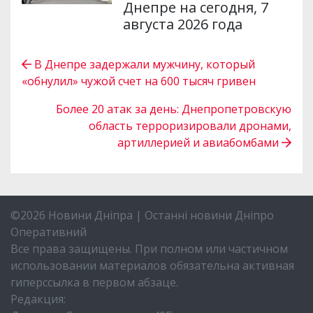
Днепре на сегодня, 7
августа 2026 года
В Днепре задержали мужчину, который
«обнулил» чужой счет на 600 тысяч гривен
Более 20 атак за день: Днепропетровскую
область терроризировали дронами,
артиллерией и авиабомбами
©2026 Новини Дніпра | Останні новини Дніпро
Оперативний
Все права защищены. При полном или частичном
использовании материалов обязательна активная
гиперссылка в первом абзаце.
Редакция: