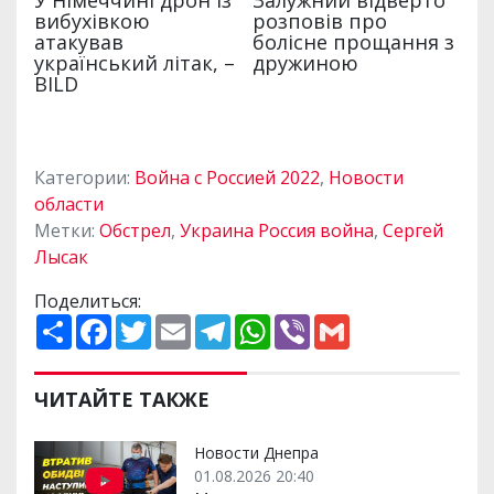
Категории:
Война с Россией 2022
,
Новости
области
Метки:
Обстрел
,
Украина Россия война
,
Сергей
Лысак
Поделиться:
П
F
T
E
T
W
V
G
о
a
w
m
e
h
i
m
ш
c
i
a
l
a
b
a
и
e
t
i
e
t
e
i
р
b
t
l
g
s
r
l
ЧИТАЙТЕ ТАКЖЕ
и
o
e
r
A
т
o
r
a
p
и
k
m
p
Новости Днепра
01.08.2026 20:40