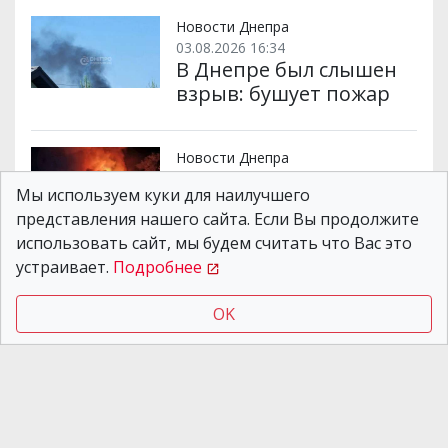
Новости Днепра
03.08.2026 16:34
В Днепре был слышен
взрыв: бушует пожар
Новости Днепра
07.08.2026 07:53
Мы используем куки для наилучшего
Из-за атак рф возникли
представления нашего сайта. Если Вы продолжите
пожары, есть
использовать сайт, мы будем считать что Вас это
разрушения: как
устраивает.
Подробнее
прошла ночь на 7
августа на
OK
Днепропетровщине
Новости Днепра
06.08.2026 07:49
Двое раненых и