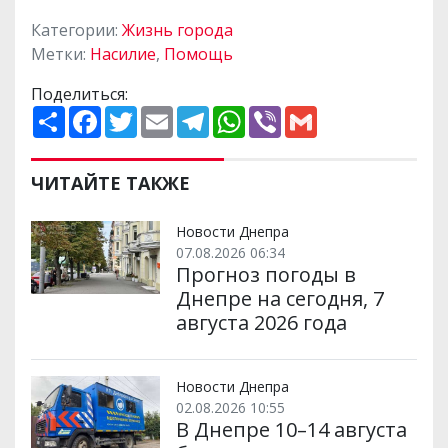
Категории:
Жизнь города
Метки:
Насилие
,
Помощь
Поделиться:
П
F
T
E
T
W
V
G
о
a
w
m
e
h
i
m
ш
c
i
a
l
a
b
a
и
e
t
i
e
t
e
i
р
b
t
l
g
s
r
l
ЧИТАЙТЕ ТАКЖЕ
и
o
e
r
A
т
o
r
a
p
и
k
m
p
Новости Днепра
07.08.2026 06:34
Прогноз погоды в
Днепре на сегодня, 7
августа 2026 года
Новости Днепра
02.08.2026 10:55
В Днепре 10–14 августа